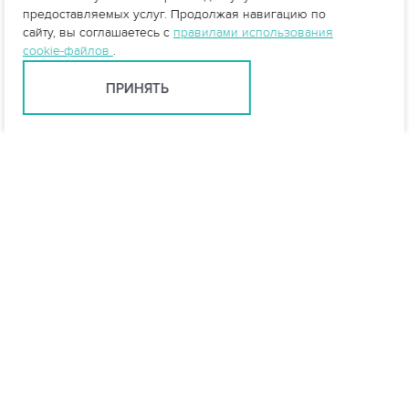
предоставляемых услуг. Продолжая навигацию по
сайту, вы соглашаетесь с
правилами использования
cookie-файлов
.
ПРИНЯТЬ
info@vo-da.ru
Ярославль +7 (4852) 60-90-35
Москва +7 (495) 215-16-54
Мессенджеры