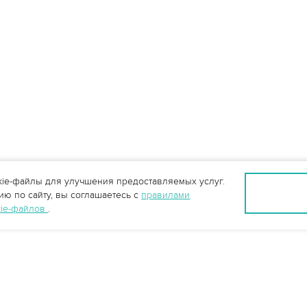
ie-файлы для улучшения предоставляемых услуг.
ю по сайту, вы соглашаетесь с
правилами
kie-файлов
.
info@vo-da.ru