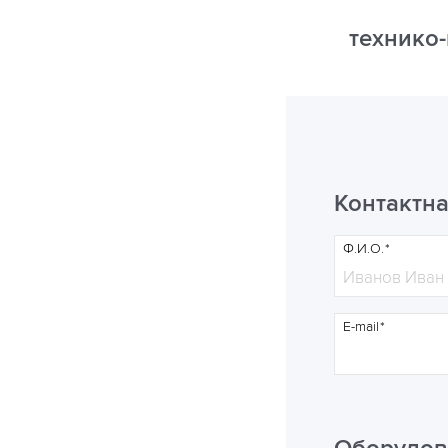
технико
Контактн
Ф.И.О.
E-mail