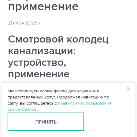
применение
25 мая 2026 г
Смотровой колодец
канализации:
устройство,
применение
Что такое смотровой колодец
Мы используем cookie-файлы для улучшения
канализации и зачем он нужен
предоставляемых услуг. Продолжая навигацию по
сайту, вы соглашаетесь с
правилами использования
cookie-файлов
.
ПРИНЯТЬ