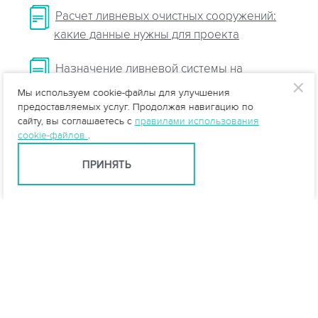
Расчет ливневых очистных сооружений:
какие данные нужны для проекта
Назначение ливневой системы на
автомобильных дорогах
Мы используем cookie-файлы для улучшения
предоставляемых услуг. Продолжая навигацию по
Очистные сооружения ливневой
сайту, вы соглашаетесь с
правилами использования
cookie-файлов
.
канализации
ПРИНЯТЬ
info@vo-da.ru