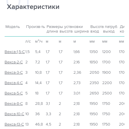
Характеристики
Модель
Произв-ть
Размеры установки
Высота патруб.
Диам
длина
высота
ширина
вход
выход
корп
л/с
м³/ч
м
м
м
мм
мм
мм
Векса-1,5-С
1,5
5,4
1,7
1,7
1,66
1350
1200
1700
Векса-2-С
2
7,2
1,7
1,7
2,16
1850
1700
1700
Векса-3-С
3
10,8
1,7
1,7
2,36
2050
1900
1700
Векса-4-С
4
14,4
1,7
1,7
2,73
2350
2200
1700
Векса-5-С
5
18
1,7
1,7
3,01
2650
2500
1700
Векса-8-С
8
28,8
3,1
2
2,18
1950
1750
2000
Векса-10-С
10
36
3,3
2
2,18
1950
1750
2000
Векса-13-С
13
46,8
4,5
2
2,18
1950
1750
2000