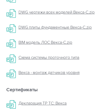
DWG чертежи всех моделей Векса-C.zip
DWG плиты фундаментные Векса-С.zip
BIM модель ЛОС Векса-С.zip
Схема системы проточного типа
Векса - монтаж датчиков уровня
Сертификаты
Декларация ТР ТС: Векса