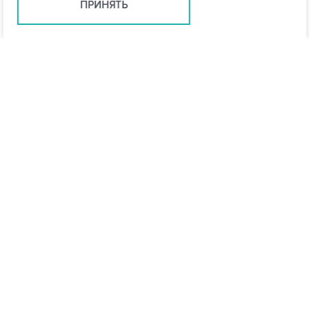
ПРИНЯТЬ
info@vo-da.ru
Ярославль +7 (4852) 60-90-58
Москва +7 (495) 215-16-54
Мессенджеры