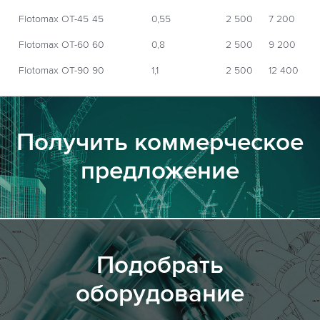
Flotomax OT-45
45
0,55
2 500
7 200
Flotomax OT-60
60
0,8
2 500
9 200
Flotomax OT-90
90
1,1
2 500
12 400
Получить коммерческое
предложение
Подобрать
оборудование