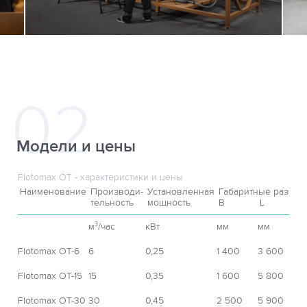
Модели и цены
Flotomax OT - характеристики и цены
Наименование
Производи-
Установленная
Габаритные размер
тельность
мощность
B
L
м
/час
кВт
мм
мм
3
Flotomax OT-6
6
0,25
1 400
3 600
Flotomax OT-15
15
0,35
1 600
5 800
Flotomax OT-30
30
0,45
2 500
5 900