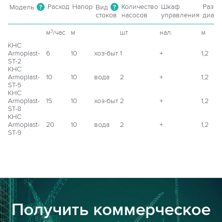
Расход
Напор
Количество
Шкаф
Разме
Модель
Вид
?
?
стоков
насосов
управления
диаме
м
/час
м
шт
нал.
м
3
КНС
Armoplast-
6
10
хоз-быт
1
+
1,2
ST-2
КНС
Armoplast-
10
10
вода
2
+
1,2
ST-5
КНС
Armoplast-
15
10
хоз-быт
2
+
1,2
ST-8
КНС
Armoplast-
20
10
вода
2
+
1,2
ST-9
Получить коммерческое