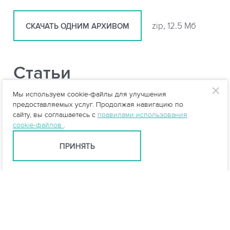
zip, 12.5 Мб
СКАЧАТЬ ОДНИМ АРХИВОМ
Статьи
Мы используем cookie-файлы для улучшения
Устройство и принцип работы КНС
предоставляемых услуг. Продолжая навигацию по
сайту, вы соглашаетесь с
правилами использования
cookie-файлов
.
Очистка сточных вод складов,
ПРИНЯТЬ
логистических центров
Устройство водоотводящих сетей в особых
условиях
Типы систем канализации