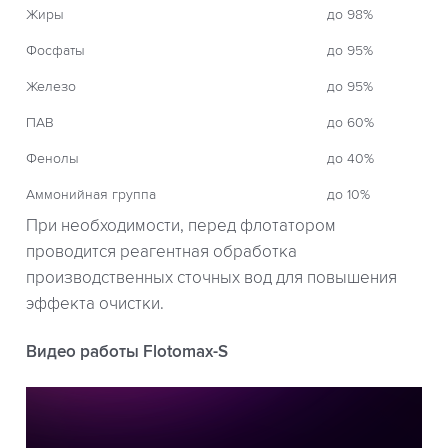
Жиры
до 98%
Фосфаты
до 95%
Железо
до 95%
ПАВ
до 60%
Фенолы
до 40%
Аммонийная группа
до 10%
При необходимости, перед флотатором
проводится реагентная обработка
производственных сточных вод для повышения
эффекта очистки.
Видео работы Flotomax-S