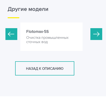
Другие модели
Flotomax-5S
Flotomax
нных
Очистка промышленных
Очистка 
сточных вод
сточных 
НАЗАД К ОПИСАНИЮ