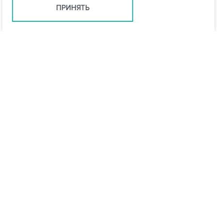
ПРИНЯТЬ
info@vo-da.ru
Ярославль +7 (4852) 60-90-35
Москва +7 (495) 215-16-54
Мессенджеры