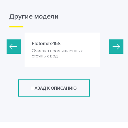
Другие модели
Flotomax-15S
Flotomax
нных
Очистка промышленных
Очистка 
сточных вод
сточных 
НАЗАД К ОПИСАНИЮ