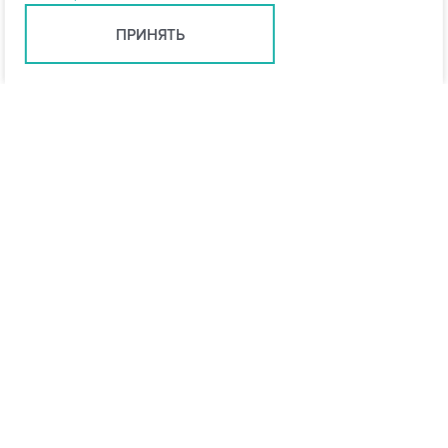
ПРИНЯТЬ
info@vo-da.ru
Ярославль +7 (4852) 60-90-35
Москва +7 (495) 215-16-54
Мессенджеры