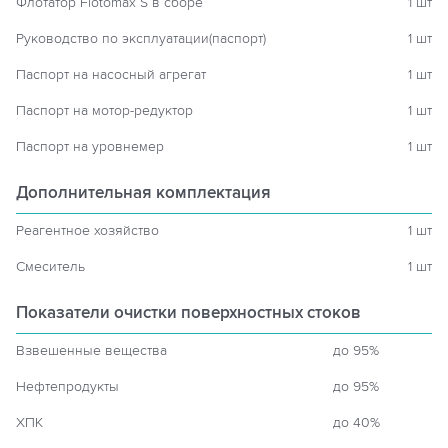
Флотатор Flotomax S в сборе
1 шт
Руководство по эксплуатации(паспорт)
1 шт
Паспорт на насосный агрегат
1 шт
Паспорт на мотор-редуктор
1 шт
Паспорт на уровнемер
1 шт
Дополнительная комплектация
Реагентное хозяйство
1 шт
Смеситель
1 шт
Показатели очистки поверхностных стоков
Взвешенные вещества
до 95%
Нефтепродукты
до 95%
ХПК
до 40%