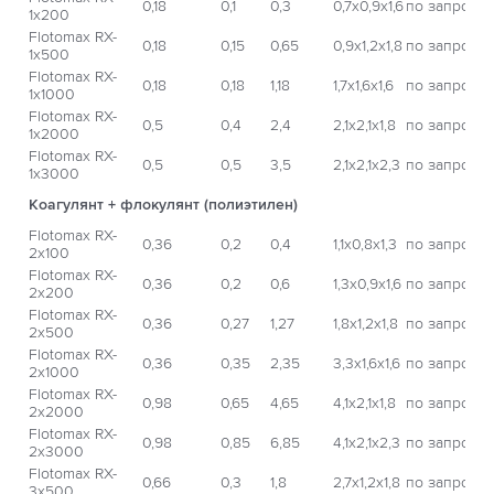
0,18
0,1
0,3
0,7х0,9х1,6
по запросу
1x200
Flotomax RX-
0,18
0,15
0,65
0,9х1,2х1,8
по запросу
1x500
Flotomax RX-
0,18
0,18
1,18
1,7х1,6х1,6
по запросу
1x1000
Flotomax RX-
0,5
0,4
2,4
2,1х2,1х1,8
по запросу
1x2000
Flotomax RX-
0,5
0,5
3,5
2,1х2,1х2,3
по запросу
1x3000
Коагулянт + флокулянт (полиэтилен)
Flotomax RX-
0,36
0,2
0,4
1,1х0,8х1,3
по запросу
2x100
Flotomax RX-
0,36
0,2
0,6
1,3х0,9х1,6
по запросу
2x200
Flotomax RX-
0,36
0,27
1,27
1,8х1,2х1,8
по запросу
2x500
Flotomax RX-
0,36
0,35
2,35
3,3х1,6х1,6
по запросу
2x1000
Flotomax RX-
0,98
0,65
4,65
4,1х2,1х1,8
по запросу
2x2000
Flotomax RX-
0,98
0,85
6,85
4,1х2,1х2,3
по запросу
2x3000
Flotomax RX-
0,66
0,3
1,8
2,7х1,2х1,8
по запросу
3x500