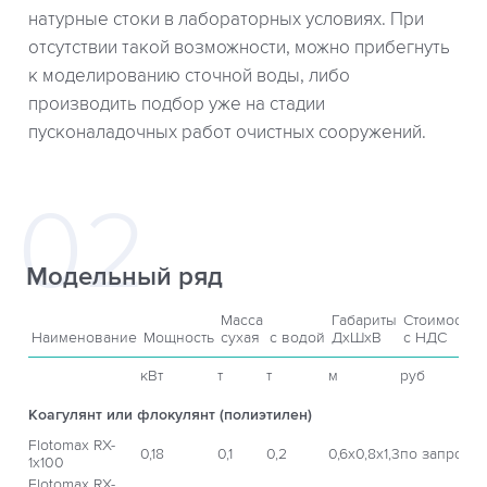
натурные стоки в лабораторных условиях. При
отсутствии такой возможности, можно прибегнуть
к моделированию сточной воды, либо
производить подбор уже на стадии
пусконаладочных работ очистных сооружений.
Модельный ряд
Масса
Габариты
Стоимость
Наименование
Мощность
сухая
с водой
ДхШхВ
с НДС
кВт
т
т
м
руб
Коагулянт или флокулянт (полиэтилен)
Flotomax RX-
0,18
0,1
0,2
0,6х0,8х1,3
по запросу
1x100
Flotomax RX-