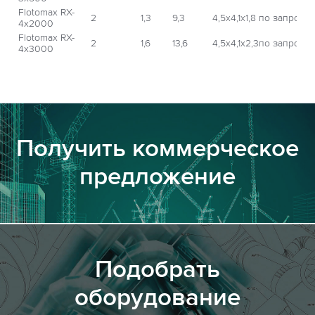
Flotomax RX-
2
1,3
9,3
4,5х4,1х1,8
по запросу
4x2000
Flotomax RX-
2
1,6
13,6
4,5х4,1х2,3
по запросу
4x3000
Получить коммерческое
предложение
Подобрать
оборудование