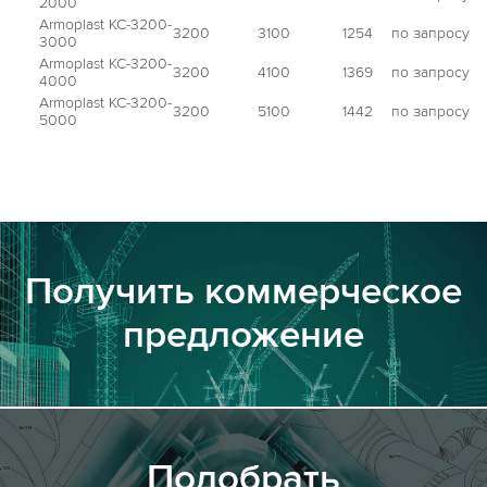
2000
Armoplast КС-3200-
3200
3100
1254
по запросу
3000
Armoplast КС-3200-
3200
4100
1369
по запросу
4000
Armoplast КС-3200-
3200
5100
1442
по запросу
5000
Получить коммерческое
предложение
Подобрать