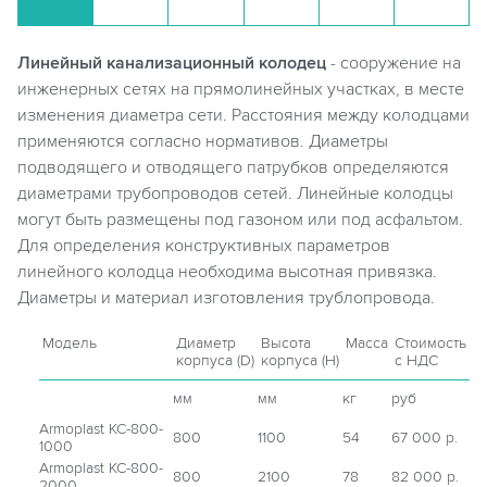
Линейный канализационный колодец
- сооружение на
инженерных сетях на прямолинейных участках, в месте
изменения диаметра сети. Расстояния между колодцами
применяются согласно нормативов. Диаметры
подводящего и отводящего патрубков определяются
диаметрами трубопроводов сетей. Линейные колодцы
могут быть размещены под газоном или под асфальтом.
Для определения конструктивных параметров
линейного колодца необходима высотная привязка.
Диаметры и материал изготовления трублопровода.
Модель
Диаметр
Высота
Масса
Стоимость
корпуса (D)
корпуса (H)
с НДС
мм
мм
кг
руб
Armoplast КС-800-
800
1100
54
67 000 р.
1000
Armoplast КС-800-
800
2100
78
82 000 р.
2000