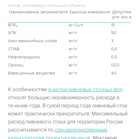
стоках, отводимых на водные объекты
Наименование загрязнителя
Единица измерения
Допустимое 
для зон водн
БПК₅
мг O₂/л
15
ХПК
мг/л
50
Азот аммонийных солей
мг/л
3
СПАВ
мг/л
0,8
Нефтепродукты
мг/л
0,5
Свинец
мг/л
0,02
Взвешенные вещества
мг/л
40
К особенностям
очистки ливневых сточных вод
относят большую неравномерность расхода в
течение года. В сухой период года ливневый сток
может практически прекратиться. Максимальный
расход ливневого стока для территории России
рассчитывается по
специализированным
калькуляторам проектировщиков
. Максимум