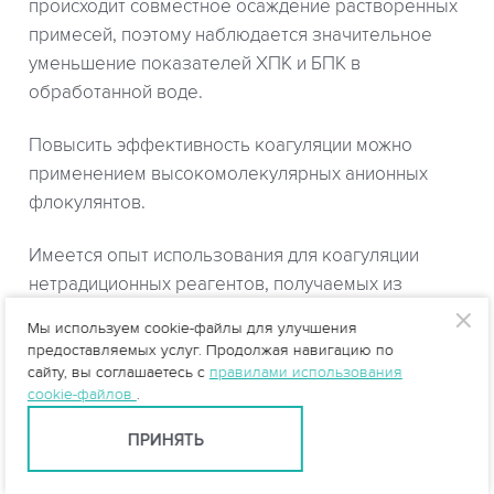
происходит совместное осаждение растворенных
примесей, поэтому наблюдается значительное
уменьшение показателей ХПК и БПК в
обработанной воде.
Повысить эффективность коагуляции можно
применением высокомолекулярных анионных
флокулянтов.
Имеется опыт использования для коагуляции
нетрадиционных реагентов, получаемых из
отходов производства. К этой группе веществ
Мы используем cookie-файлы для улучшения
относится диоксид титана, состоящий из
предоставляемых услуг. Продолжая навигацию по
соединения титана — титанилсульфата и солей
сайту, вы соглашаетесь с
правилами использования
cookie-файлов
.
двух- и трехвалентного железа.
ПРИНЯТЬ
Оборудование