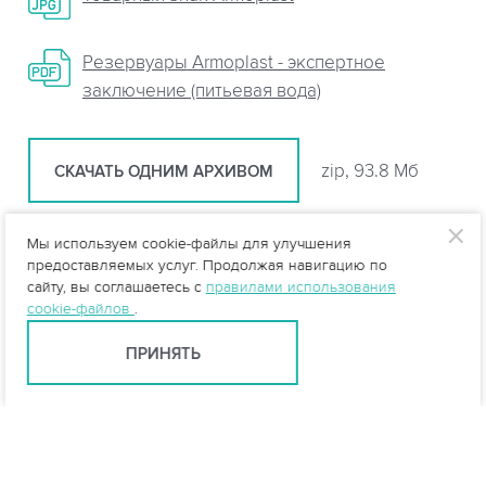
Резервуары Armoplast - экспертное
заключение (питьевая вода)
zip, 93.8 Мб
СКАЧАТЬ ОДНИМ АРХИВОМ
Мы используем cookie-файлы для улучшения
Статьи
предоставляемых услуг. Продолжая навигацию по
сайту, вы соглашаетесь с
правилами использования
cookie-файлов
.
Из чего состоит стеклопластик?
ПРИНЯТЬ
Компоненты стеклокомпозита
Технология производства оборудования из
стеклокомпозита