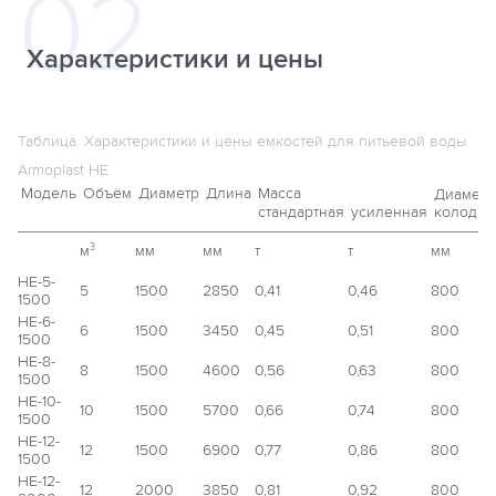
Характеристики и цены
Таблица. Характеристики и цены емкостей для питьевой воды
Armoplast НЕ
Модель
Объём
Диаметр
Длина
Масса
Диаметр
стандартная
усиленная
колодца
м
мм
мм
т
т
мм
3
НЕ-5-
5
1500
2850
0,41
0,46
800
1500
НЕ-6-
6
1500
3450
0,45
0,51
800
1500
НЕ-8-
8
1500
4600
0,56
0,63
800
1500
НЕ-10-
10
1500
5700
0,66
0,74
800
1500
НЕ-12-
12
1500
6900
0,77
0,86
800
1500
НЕ-12-
12
2000
3850
0,81
0,92
800