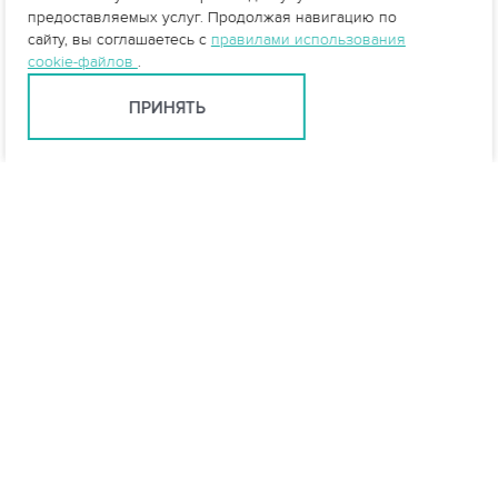
предоставляемых услуг. Продолжая навигацию по
сайту, вы соглашаетесь с
правилами использования
cookie-файлов
.
ПРИНЯТЬ
info@vo-da.ru
Ярославль +7 (4852) 60-90-35
Москва +7 (495) 215-16-54
Мессенджеры