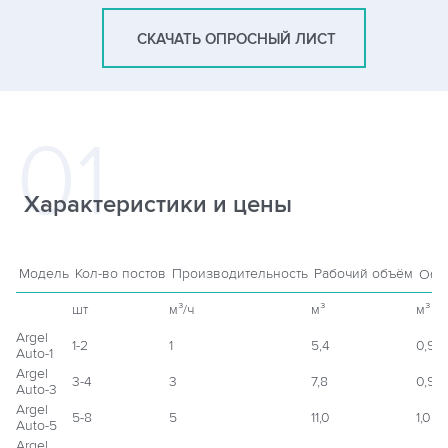
СКАЧАТЬ ОПРОСНЫЙ ЛИСТ
Характеристики и цены
Модель
Кол-во постов
Производительность
Рабочий объём
Объ
шт
м³/ч
м³
м³
Argel
1-2
1
5,4
0,9
Auto-1
Argel
3-4
3
7,8
0,9
Auto-3
Argel
5-8
5
11,0
1,05
Auto-5
Argel