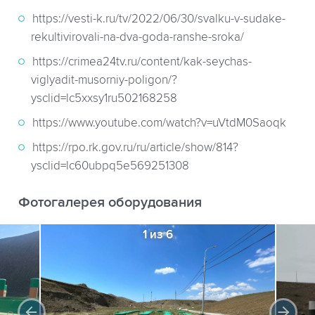
https://vesti-k.ru/tv/2022/06/30/svalku-v-sudake-
rekultivirovali-na-dva-goda-ranshe-sroka/
https://crimea24tv.ru/content/kak-seychas-
viglyadit-musorniy-poligon/?
ysclid=lc5xxsy1ru502168258
https://www.youtube.com/watch?v=uVtdM0Saoqk
https://rpo.rk.gov.ru/ru/article/show/814?
ysclid=lc60ubpq5e569251308
Фотогалерея оборудования
1 из 6