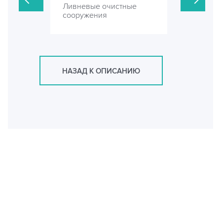
стные
Ливневые очистные
Ливневые 
сооружения
сооружени
НАЗАД К ОПИСАНИЮ