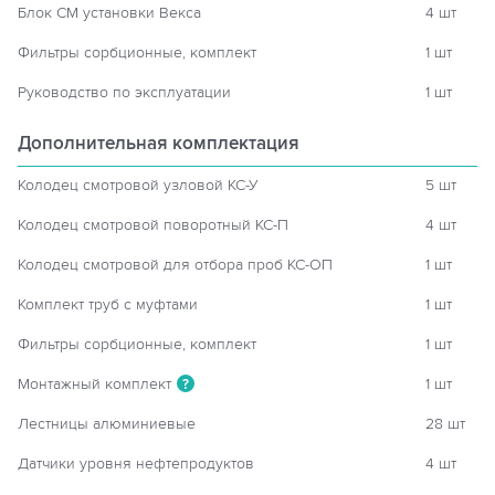
Блок СМ установки Векса
4 шт
Фильтры сорбционные, комплект
1 шт
Руководство по эксплуатации
1 шт
Дополнительная комплектация
Колодец смотровой узловой КС-У
5 шт
Колодец смотровой поворотный КС-П
4 шт
Колодец смотровой для отбора проб КС-ОП
1 шт
Комплект труб с муфтами
1 шт
Фильтры сорбционные, комплект
1 шт
Монтажный комплект
1 шт
?
Лестницы алюминиевые
28 шт
Датчики уровня нефтепродуктов
4 шт