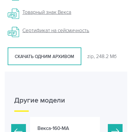
Товарный знак Векса
Сертификат на сейсмичность
zip, 248.2 Мб
СКАЧАТЬ ОДНИМ АРХИВОМ
Другие модели
Векса-160-МА
Векса-20