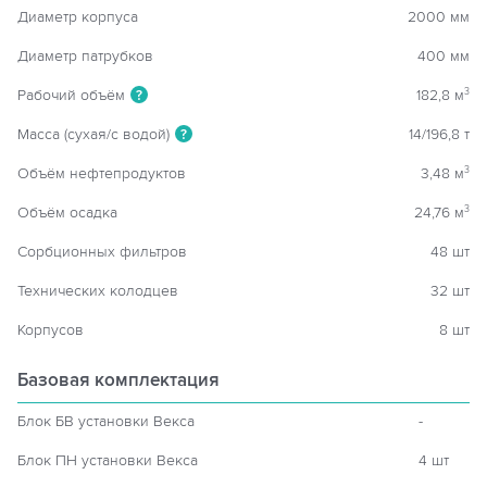
Диаметр корпуса
2000 мм
Диаметр патрубков
400 мм
Рабочий объём
182,8 м
3
?
Масса (сухая/с водой)
14/196,8 т
?
Объём нефтепродуктов
3,48 м
3
Объём осадка
24,76 м
3
Сорбционных фильтров
48 шт
Технических колодцев
32 шт
Корпусов
8 шт
Базовая комплектация
Блок БВ установки Векса
-
Блок ПН установки Векса
4 шт