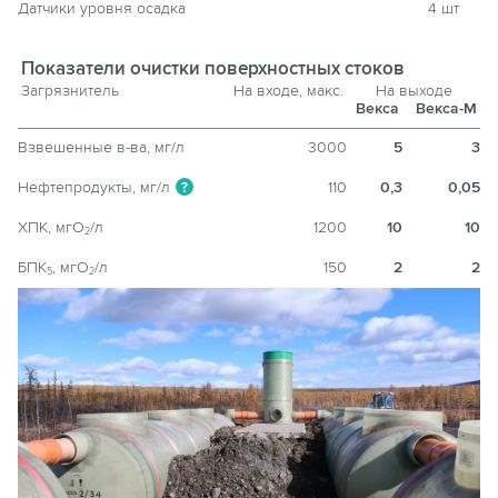
Датчики уровня осадка
4 шт
Показатели очистки поверхностных стоков
Загрязнитель
На входе, макс.
На выходе
Векса
Векса-М
Взвешенные в-ва, мг/л
3000
5
3
Нефтепродукты, мг/л
110
0,3
0,05
?
ХПК, мгO
/л
1200
10
10
2
БПК
, мгO
/л
150
2
2
5
2