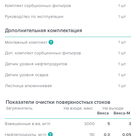
Комплект сорбционных фильтров
1 шт
Руководство по эксплуатации
1 шт
Дополнительная комплектация
1 шт
Монтажный комплект
?
Доп. комплект сорбционных фильтров
1 шт
Датчик уровня нефтепродуктов
1 шт
Датчик уровня осадка
1 шт
Лестница алюминиевая
1 шт
Показатели очистки поверхностных стоков
Загрязнитель
На входе, макс.
На выходе
Векса
Векса-М
Взвешенные в-ва, мг/л
3000
5
3
Нефтепродукты, мг/л
110
0,3
0,05
?