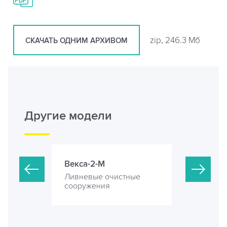
zip, 246.3 Мб
СКАЧАТЬ ОДНИМ АРХИВОМ
Другие модели
Векса-2-М
Векса-5-М
стные
Ливневые очистные
Ливневые 
сооружения
сооружени