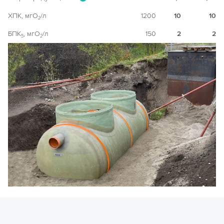
ХПК, мгO
/л
1200
10
10
2
БПК
, мгO
/л
150
2
2
5
2