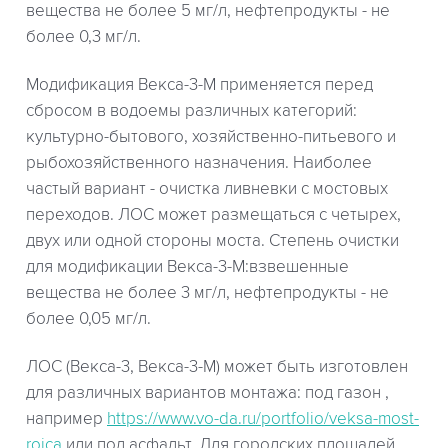
вещества не более 5 мг/л, нефтепродукты - не
более 0,3 мг/л.
Модификация Векса-3-М применяется перед
сбросом в водоемы различных категорий:
культурно-бытового, хозяйственно-питьевого и
рыбохозяйственного назначения. Наиболее
частый вариант - очистка ливневки с мостовых
переходов. ЛОС может размещаться с четырех,
двух или одной стороны моста. Степень очистки
для модификации Векса-3-М:взвешенные
вещества не более 3 мг/л, нефтепродукты - не
более 0,05 мг/л.
ЛОС (Векса-3, Векса-3-М) может быть изготовлен
для различных вариантов монтажа: под газон ,
например
https://www.vo-da.ru/portfolio/veksa-most-
roica
или под асфальт. Для городских площадей