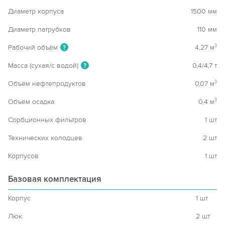
Диаметр корпуса
1500 мм
Диаметр патрубков
110 мм
Рабочий объём
4,27 м
3
?
Масса (сухая/с водой)
0,4/4,7 т
?
Объём нефтепродуктов
0,07 м
3
Объём осадка
0,4 м
3
Сорбционных фильтров
1 шт
Технических колодцев
2 шт
Корпусов
1 шт
Базовая комплектация
Корпус
1 шт
Люк
2 шт