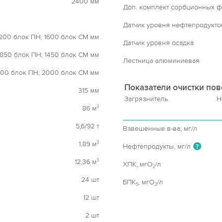
2400 мм
Доп. комплект сорбционных ф
Датчик уровня нефтепродукто
200 блок ПН; 1600 блок СМ мм
Датчик уровня осадка
1850 блок ПН; 1450 блок СМ мм
Лестница алюминиевая
00 блок ПН; 2000 блок СМ мм
Показатели очистки пов
315 мм
Загрязнитель
Н
86 м
3
5,6/92 т
Взвешенные в-ва, мг/л
1,89 м
3
Нефтепродукты, мг/л
?
12,36 м
3
ХПК, мгO
/л
2
24 шт
БПК
, мгO
/л
5
2
12 шт
2 шт