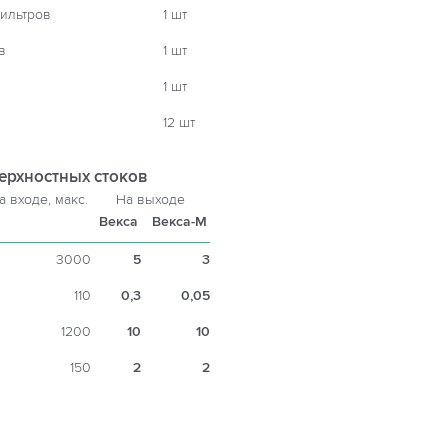
ильтров
1 шт
в
1 шт
1 шт
12 шт
ерхностных стоков
а входе, макс.
На выходе
Векса
Векса-М
3000
5
3
110
0,3
0,05
1200
10
10
150
2
2