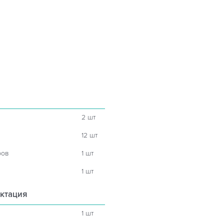
2 шт
12 шт
ров
1 шт
1 шт
ктация
1 шт