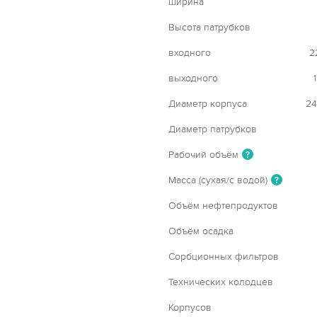
ширина
Высота патрубков
входного
2
выходного
Диаметр корпуса
24
Диаметр патрубков
Рабочий объём
?
Масса (сухая/с водой)
?
Объём нефтепродуктов
Объём осадка
Сорбционных фильтров
Технических колодцев
Корпусов