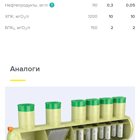
Нефтепродукты, мг/л
110
0,3
0,05
?
ХПК, мгO
/л
1200
10
10
2
БПК
, мгO
/л
150
2
2
5
2
Аналоги