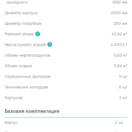
- выходного
1450 мм
Диаметр корпуса
2000 мм
Диаметр патрубков
250 мм
Рабочий объём
43,82 м
3
?
Масса (сухая/с водой)
3,3/47,3 т
?
Объём нефтепродуктов
0,83 м
3
Объём осадка
5,84 м
3
Сорбционных фильтров
11 шт
Технических колодцев
8 шт
Корпусов
2 шт
Базовая комплектация
Корпус
2 шт