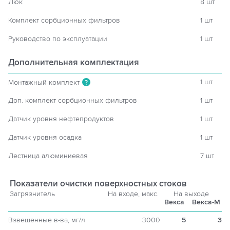
Люк
8 шт
Комплект сорбционных фильтров
1 шт
Руководство по эксплуатации
1 шт
Дополнительная комплектация
1 шт
Монтажный комплект
?
Доп. комплект сорбционных фильтров
1 шт
Датчик уровня нефтепродуктов
1 шт
Датчик уровня осадка
1 шт
Лестница алюминиевая
7 шт
Показатели очистки поверхностных стоков
Загрязнитель
На входе, макс.
На выходе
Векса
Векса-М
Взвешенные в-ва, мг/л
3000
5
3