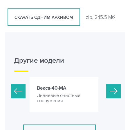
zip, 245.5 Мб
СКАЧАТЬ ОДНИМ АРХИВОМ
Другие модели
Векса-40-МА
Векса-45-
стные
Ливневые очистные
Ливневые 
сооружения
сооружени