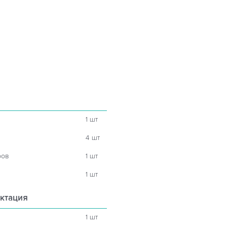
1 шт
4 шт
ров
1 шт
1 шт
ктация
1 шт