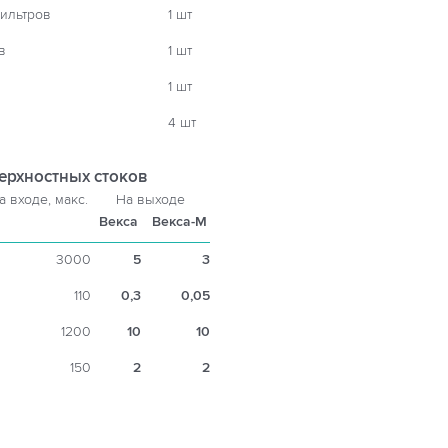
ильтров
1 шт
в
1 шт
1 шт
4 шт
ерхностных стоков
а входе, макс.
На выходе
Векса
Векса-М
3000
5
3
110
0,3
0,05
1200
10
10
150
2
2