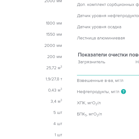
2000 мм
Доп. комплект сорбционных ф
Датчик уровня нефтепродукто
1800 мм
Датчик уровня осадка
1550 мм
Лестница алюминиевая
2000 мм
Показатели очистки пов
200 мм
Загрязнитель
Н
25,72 м
3
1,9/27,8 т
Взвешенные в-ва, мг/л
0,43 м
3
Нефтепродукты, мг/л
?
3,4 м
3
ХПК, мгO
/л
2
5 шт
БПК
, мгO
/л
5
2
4 шт
1 шт