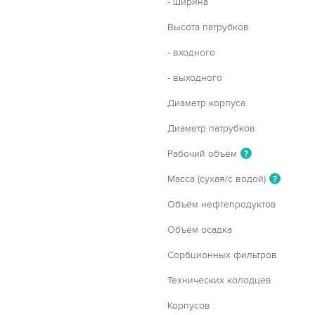
- ширина
Высота патрубков
- входного
- выходного
Диаметр корпуса
Диаметр патрубков
Рабочий объём
?
Масса (сухая/с водой)
?
Объём нефтепродуктов
Объём осадка
Сорбционных фильтров
Технических колодцев
Корпусов