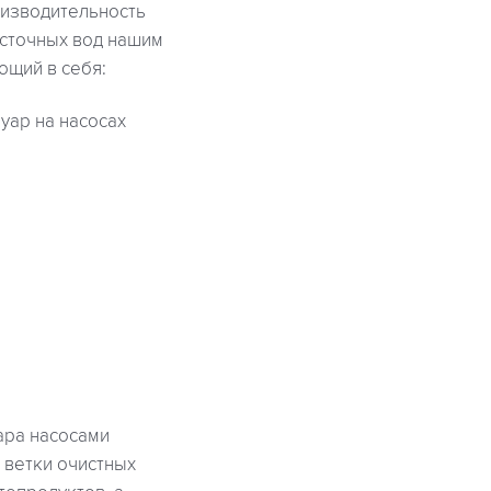
оизводительность
 сточных вод нашим
ющий в себя:
уар на насосах
ара насосами
 ветки очистных