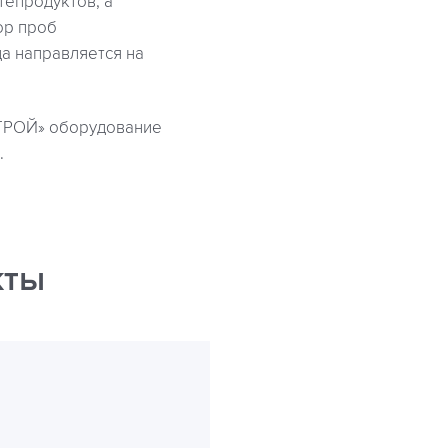
тепродуктов, а
ор проб
да направляется на
ТРОЙ» оборудование
.
кты