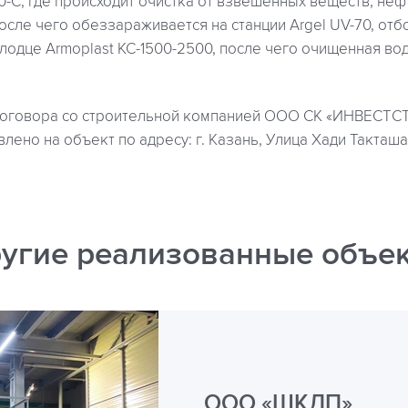
-С, где происходит очистка от взвешенных веществ, неф
осле чего обеззараживается на станции Argel UV-70, отб
лодце Armoplast КС-1500-2500, после чего очищенная во
договора со строительной компанией ООО СК «ИНВЕСТС
лено на объект по адресу: г. Казань, Улица Хади Такташа
угие реализованные объе
ООО «ШКДП»