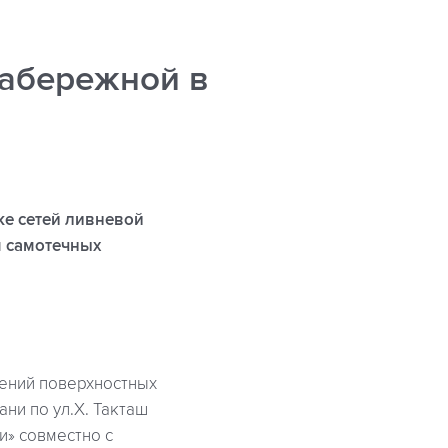
набережной в
ке сетей ливневой
м самотечных
жений поверхностных
ни по ул.Х. Такташ
и» совместно с