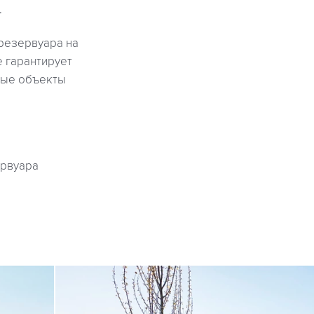
.
резервуара на
 гарантирует
ные объекты
ервуара