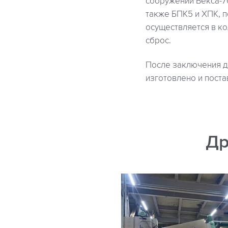
сооружений Векса-70
также БПК5 и ХПК, п
осуществляется в ко
сброс.
После заключения 
изготовлено и постав
Др
ста»