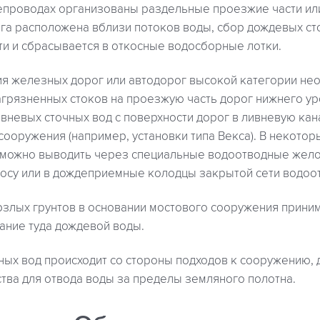
тепроводах организованы раздельные проезжие части ил
га расположена вблизи потоков воды, сбор дождевых ст
ти и сбрасывается в откосные водосборные лотки.
ия железных дорог или автодорог высокой категории не
грязненных стоков на проезжую часть дорог нижнего ур
вневых сточных вод с поверхности дорог в ливневую кан
ооружения (например, установки типа Векса). В некотор
 можно выводить через специальные водоотводные жело
осу или в дождеприемные колодцы закрытой сети водоо
рзлых грунтов в основании мостового сооружения прини
ние туда дождевой воды.
тных вод происходит со стороны подходов к сооружению,
тва для отвода воды за пределы земляного полотна.