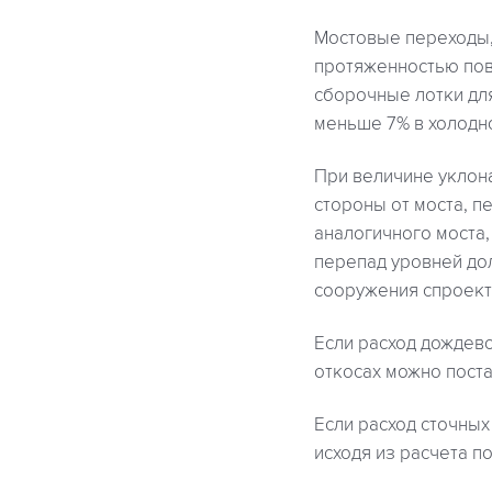
Мостовые переходы,
протяженностью пове
сборочные лотки дл
меньше 7% в холодн
При величине уклона
стороны от моста, п
аналогичного моста
перепад уровней дол
сооружения спроект
Если расход дождево
откосах можно поста
Если расход сточных
исходя из расчета п