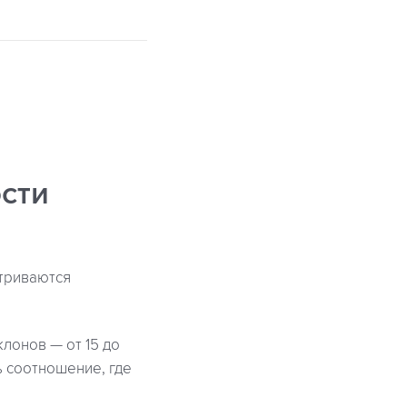
сти
атриваются
лонов — от 15 до
ь соотношение, где