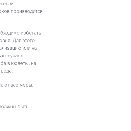
и если
оков производится
обходимо избегать
овня. Для этого
ализацию или на
ых случаях
ба в кюветы, на
твода.
мают все меры,
 должны быть