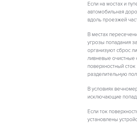
Если на мостах и пу
автомобильная доро
вдоль проезжей час
В местах пересечен
угрозы попадания за
организуют сброс ли
ливневые очистные с
поверхностный сток
разделительную пол
В условиях вечноме
исключающие попада
Если ток поверхнос
установлены устройс