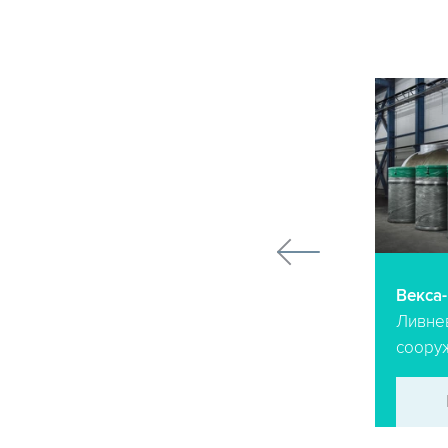
Argel S
Векса
Фильтр сорбционной очистки
Ливне
стоков
соору
ПОДРОБНЕЕ
→