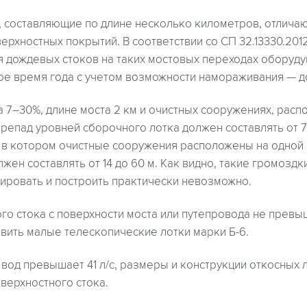
 составляющие по длине несколько километров, отлича
рхностных покрытий. В соответствии со СП 32.13330.20
я дождевых стоков на таких мостовых переходах оборуду
ое время года с учетом возможности намораживания — д
 7–30%, длине моста 2 км и очистных сооружениях, рас
ерепад уровней сборочного лотка должен составлять от 7
, в котором очистные сооружения расположены на одной 
жен составлять от 14 до 60 м. Как видно, такие громоз
ировать и построить практически невозможно.
го стока с поверхности моста или путепровода не превыша
вить малые телескопические лотки марки Б-6.
 вод превышает 41 л/с, размеры и конструкции откосных
оверхностного стока.