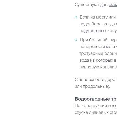
Существуют две
схе
Если на мосту ил
водосбора, когда 
подмостовых кону
При большой шири
поверхности мост
тротуарные блоки
вода из которых 
ливневую канализ
С поверхности доро
или продольные).
Водоотводные тр
По конструкции вод
спуска ливневых сто