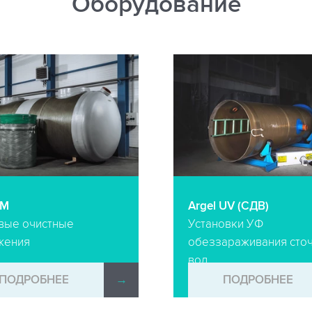
Оборудование
-М
Argel UV (СДВ)
вые очистные
Установки УФ
жения
обеззараживания сто
вод
ПОДРОБНЕЕ
→
ПОДРОБНЕЕ