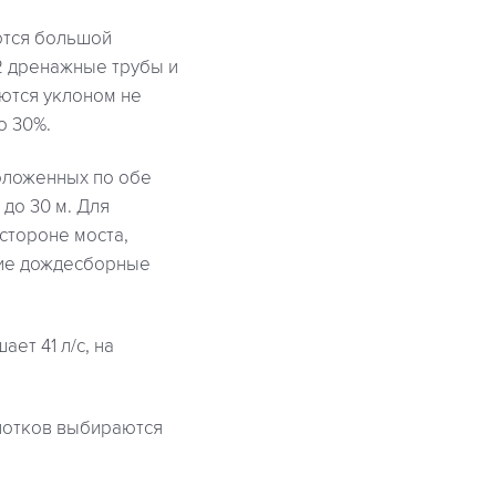
ются большой
12 дренажные трубы и
ются уклоном не
о 30%.
положенных по обе
 до 30 м. Для
стороне моста,
дкие дождесборные
ет 41 л/с, на
 лотков выбираются