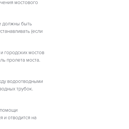
ечения мостового
е должны быть
станавливать (если
и городских мостов
ль пролета моста.
ежду водоотводными
водных трубок.
и помощи
 и отводится на