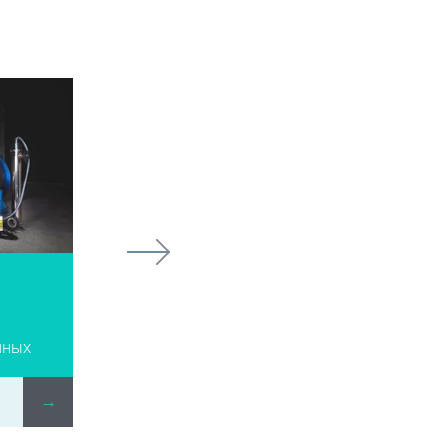
Armoplast KP
Разделительная камера из
чных
стеклопластика
→
ПОДРОБНЕЕ
→