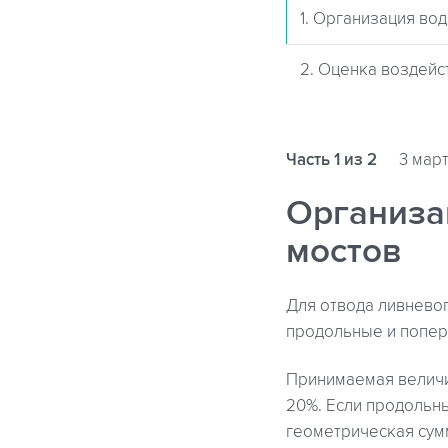
1. Организация во
2. Оценка воздейс
Часть 1 из 2
3 март
Организа
мостов
Для отвода ливневог
продольные и попер
Принимаемая величи
20%. Если продольны
геометрическая сум