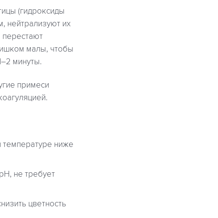
тицы (гидроксиды
м, нейтрализуют их
ы перестают
лишком малы, чтобы
1–2 минуты.
угие примеси
коагуляцией.
и температуре ниже
pH, не требует
низить цветность