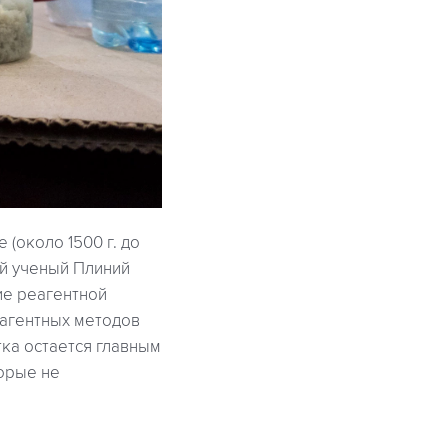
(около 1500 г. до
ий ученый Плиний
ие реагентной
еагентных методов
тка остается главным
орые не