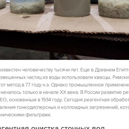
известен человечеству тысячи лет. Еще в Древнем Египте 
 взвешенных частиц из воды использовали квасцы. Римск
тот метод в 77 году н.э. Однако промышленное применен
 началось только в начале XX века. В России развитие р
О, основанным в 1934 году. Сегодня реагентная обрабо
даления тонкодисперсных и коллоидных загрязнений, кот
ническими фильтрами.
агентная очистка сточных вод