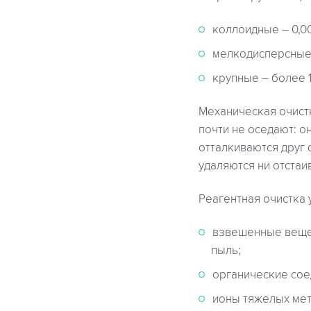
коллоидные – 0,00
мелкодисперсные –
крупные – более 1
Механическая очист
почти не оседают: о
отталкиваются друг 
удаляются ни отстаи
Реагентная очистка 
взвешенные вещес
пыль;
органические сое
ионы тяжелых мета