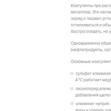
Коагулянты при рас
металлов). Эти част
заряд и лишают усто
отталкиваться и об
быстро оседать, но 
Одновременно образ
(нефтепродукты, орг
Основные коагулянт
сульфат алюминия
4 °C работает мед
оксихлорид алюми
добавления щелоч
алюминат натрия 
воды и удалить из