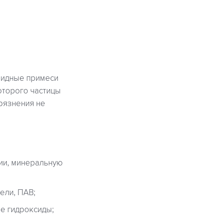
оидные примеси
оторого частицы
грязнения не
зии, минеральную
ели, ПАВ;
ые гидроксиды;