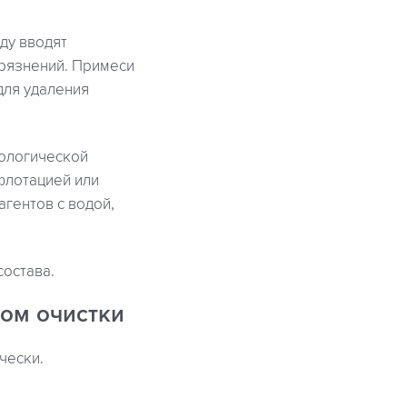
ду вводят
грязнений. Примеси
для удаления
иологической
флотацией или
гентов с водой,
состава.
ом очистки
чески.