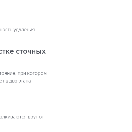
ность удаления
стке сточных
тояние, при котором
т в два этапа –
алкиваются друг от