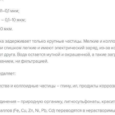
1–0,1 мкм;
 0,1–10 мкм;
0 мкм.
ка задерживает только крупные частицы. Мелкие и колл
ни слишком легкие и имеют электрический заряд, из‑за к
от друга. Вода остается мутной и окрашенной, а такие за
ванием, ни фильтрацией.
удаляет:
тва и коллоидные частицы – глину, ил, продукты корро
динения – природную органику, лигносульфонаты, красит
ллов (Fe, Cu, Zn, Ni, Pb, Cd) переводятся в нерастворим