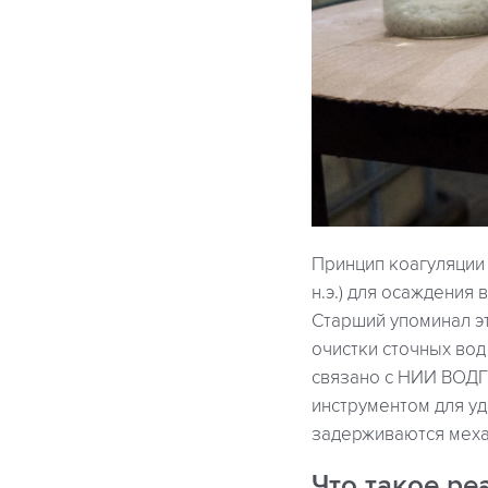
Принцип коагуляции 
н.э.) для осаждения
Старший упоминал э
очистки сточных вод
связано с НИИ ВОДГЕ
инструментом для у
задерживаются меха
Что такое ре