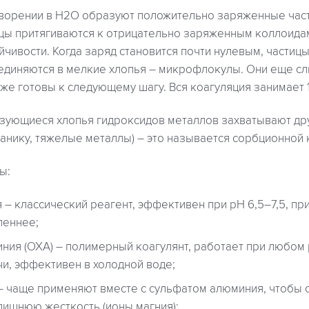
творении в Н2О образуют положительно заряженные час
ицы притягиваются к отрицательно заряженным коллоида
йчивости. Когда заряд становится почти нулевым, частиц
ъединяются в мелкие хлопья – микрофлокулы. Они еще с
уже готовы к следующему шагу. Вся коагуляция занимает 
ующиеся хлопья гидроксидов металлов захватывают др
анику, тяжелые металлы) – это называется сорбционной 
ы:
 – классический реагент, эффективен при pH 6,5–7,5, пр
леннее;
ния (ОХА) – полимерный коагулянт, работает при любом 
и, эффективен в холодной воде;
– чаще применяют вместе с сульфатом алюминия, чтобы с
лишнюю жесткость (ионы магния);