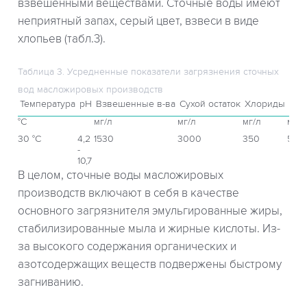
взвешенными веществами. Сточные воды имеют
неприятный запах, серый цвет, взвеси в виде
хлопьев (табл.3).
Таблица 3. Усредненные показатели загрязнения сточных
вод масложировых производств
Температура
рН
Взвешенные в-ва
Сухой остаток
Хлориды
Сул
°С
мг/л
мг/л
мг/л
мг/л
30 °С
4,2
1530
3000
350
500
-
10,7
В целом, сточные воды масложировых
производств включают в себя в качестве
основного загрязнителя эмульгированные жиры,
стабилизированные мыла и жирные кислоты. Из-
за высокого содержания органических и
азотсодержащих веществ подвержены быстрому
загниванию.