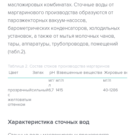
масложировых комбинатах. Сточные воды от
маргаринового производства образуются от
пароэжекторных вакуум-насосов,
барометрических конденсаторов, холодильных
установок, а также от мытья молочных чанов,
тары, аппаратуры, трубопроводов, помещений
(табл.2).
Таблица 2. Состав стоков производства маргаринов
Цвет
Запах
рН
Взвешенные вещества
Жировые веще
мг/
мг/л
мг/л
л
прозрачный
сильный
6,7
1415
40-1286
с
желтоватым
оттенком
Характеристика сточных вод