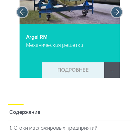
Argel RM
Механическая решетка
→
ПОДРОБНЕЕ
→
Содержание
1. Стоки масложировых предприятий