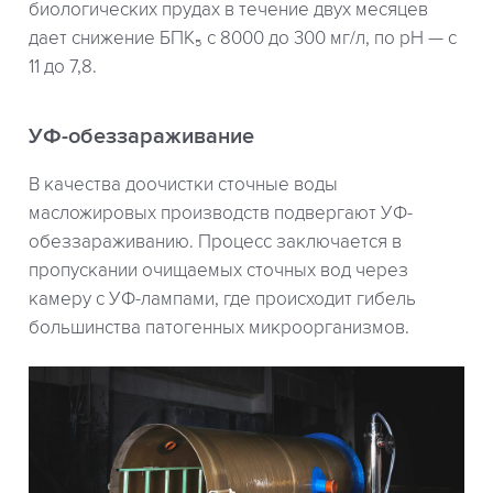
биологических прудах в течение двух месяцев
дает снижение БПК₅ с 8000 до 300 мг/л, по рН — с
11 до 7,8.
УФ-обеззараживание
В качества доочистки сточные воды
масложировых производств подвергают УФ-
обеззараживанию. Процесс заключается в
пропускании очищаемых сточных вод через
камеру с УФ-лампами, где происходит гибель
большинства патогенных микроорганизмов.