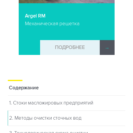
Argel RM
Механическая решетка
→
ПОДРОБНЕЕ
→
Содержание
1. Стоки масложировых предприятий
2. Методы очистки сточных вод