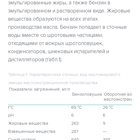
эмульгированные жиры, а также бензин в
эмульгированном и растворенном виде. Жировые
вещества образуются на всех этапах
производства масла. Бензин попадает в сточные
воды вместе со шротовыми частицами,
отходящими от мокрых шротоловушек,
конденсаторов, шнековых испарителей и
дистилляторов (табл.1).
Таблица 1. Характеристика сточных вод масложирового
завода маслоэкстракционное производства
Показатели загрязнений, мг/л
Бензоловушка
Оборотная вода
маслоэкстракцио
t°С
65 °С
26 °С
рН
6
6
Жировые вещества
263
9
Взвешенные вещества
287
—
Сухой остаток
640
388