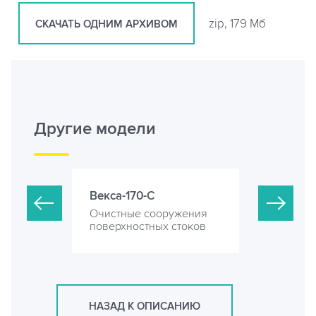
zip, 179 Мб
СКАЧАТЬ ОДНИМ АРХИВОМ
Другие модели
Векса-170-С
Векса-190
ружения
Очистные сооружения
Очистные 
 стоков
поверхностных стоков
поверхност
НАЗАД К ОПИСАНИЮ