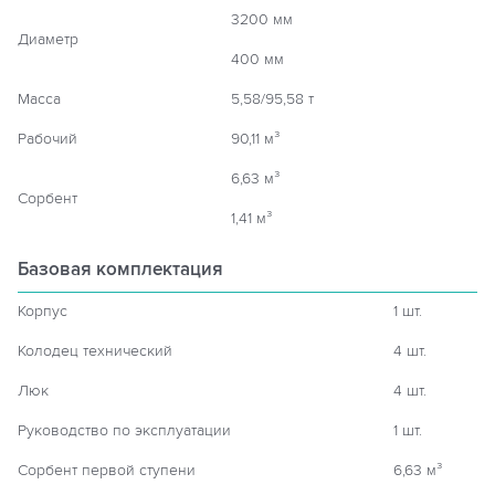
3200 мм
Диаметр
400 мм
Масса
5,58/95,58 т
Рабочий
90,11 м³
6,63 м³
Сорбент
1,41 м³
Базовая комплектация
Корпус
1 шт.
Колодец технический
4 шт.
Люк
4 шт.
Руководство по эксплуатации
1 шт.
Сорбент первой ступени
6,63 м³