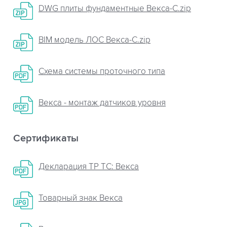
DWG плиты фундаментные Векса-С.zip
BIM модель ЛОС Векса-С.zip
Схема системы проточного типа
Векса - монтаж датчиков уровня
Сертификаты
Декларация ТР ТС: Векса
Товарный знак Векса