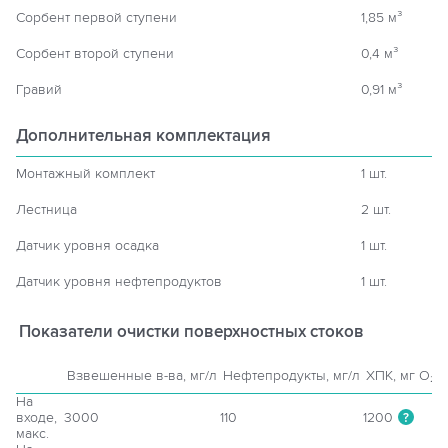
Сорбент первой ступени
1,85 м³
Сорбент второй ступени
0,4 м³
Гравий
0,91 м³
Дополнительная комплектация
Монтажный комплект
1 шт.
Лестница
2 шт.
Датчик уровня осадка
1 шт.
Датчик уровня нефтепродуктов
1 шт.
Показатели очистки поверхностных стоков
Взвешенные в-ва, мг/л
Нефтепродукты, мг/л
ХПК, мг O₂/л
На
входе,
3000
110
1200
?
макс.