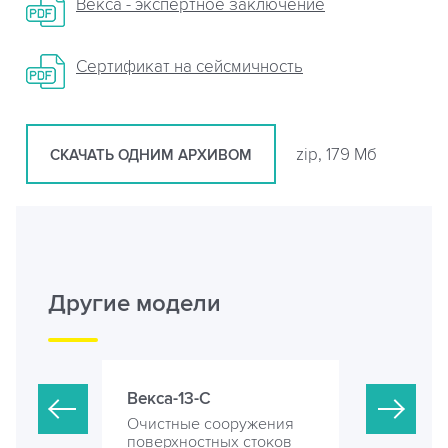
Векса - экспертное заключение
Сертификат на сейсмичность
zip, 179 Мб
СКАЧАТЬ ОДНИМ АРХИВОМ
Другие модели
Векса-13-С
Векса-18-
ружения
Очистные сооружения
Очистные 
 стоков
поверхностных стоков
поверхност