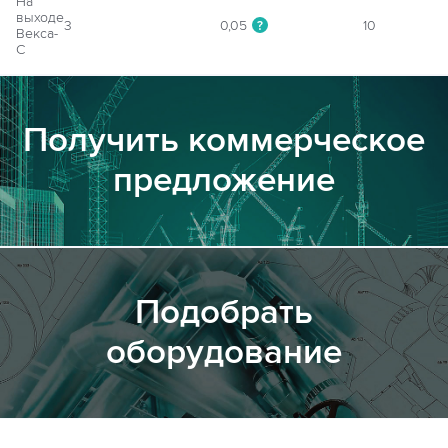
На
выходе
3
0,05
10
?
Векса-
С
Получить коммерческое
предложение
Подобрать
оборудование