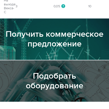
На
выходе
3
0,05
10
?
Векса-
С
Получить коммерческое
предложение
Подобрать
оборудование