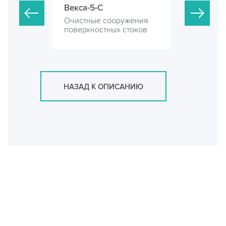
Векса-5-С
Векса-10-
ружения
Очистные сооружения
Очистные 
 стоков
поверхностных стоков
поверхност
НАЗАД К ОПИСАНИЮ