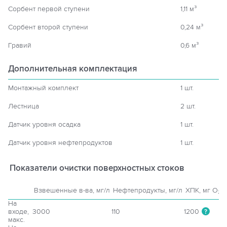
Сорбент первой ступени
1,11 м³
Сорбент второй ступени
0,24 м³
Гравий
0,6 м³
Дополнительная комплектация
Монтажный комплект
1 шт.
Лестница
2 шт.
Датчик уровня осадка
1 шт.
Датчик уровня нефтепродуктов
1 шт.
Показатели очистки поверхностных стоков
Взвешенные в-ва, мг/л
Нефтепродукты, мг/л
ХПК, мг O₂/л
На
входе,
3000
110
1200
?
макс.