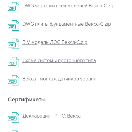
DWG чертежи всех моделей Векса-C.zip
DWG плиты фундаментные Векса-С.zip
BIM модель ЛОС Векса-С.zip
Схема системы проточного типа
Векса - монтаж датчиков уровня
Сертификаты
Декларация ТР ТС: Векса