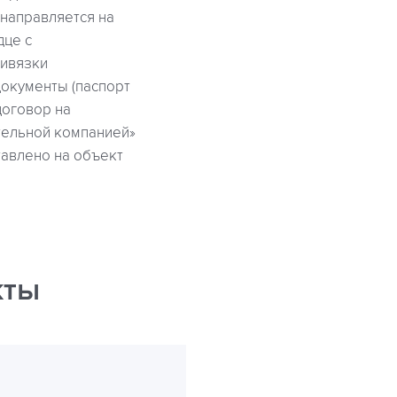
 направляется на
дце с
ривязки
окументы (паспорт
договор на
тельной компанией»
тавлено на объект
кты