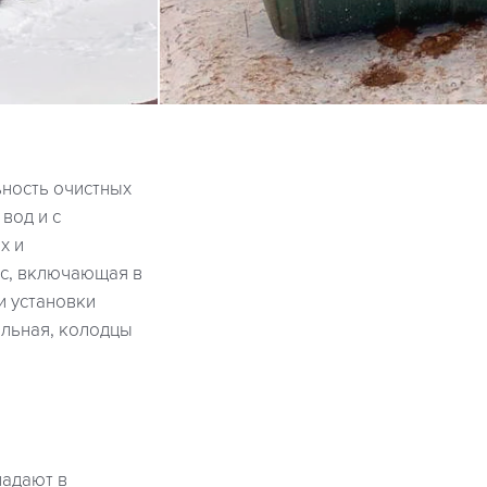
ность очистных
вод и с
х и
/с, включающая в
и установки
ельная, колодцы
падают в