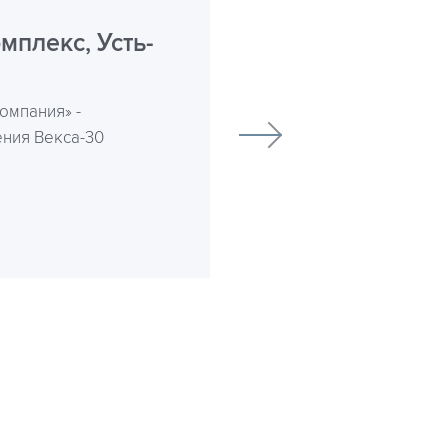
мплекс, Усть-
омпания» -
ния Векса-30