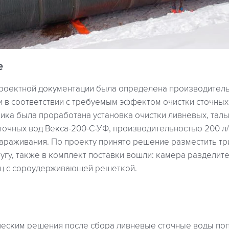
е
проектной документации была определена производитель
и в соответствии с требуемым эффектом очистки сточных 
ика была проработана установка очистки ливневых, талы
точных вод Векса-200-С-УФ, производительностью 200 л
араживания. По проекту принято решение разместить тр
угу, также в комплект поставки вошли: камера разделит
ц с сороудерживающей решеткой.
ческим решения после сбора ливневые сточные воды по