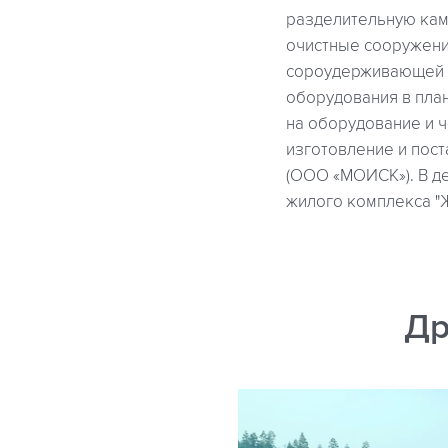
разделительную каме
очистные сооружения
сороудерживающей р
оборудования в пла
на оборудование и ч
изготовление и пос
(ООО «МОИСК»). В д
жилого комплекса "
Др