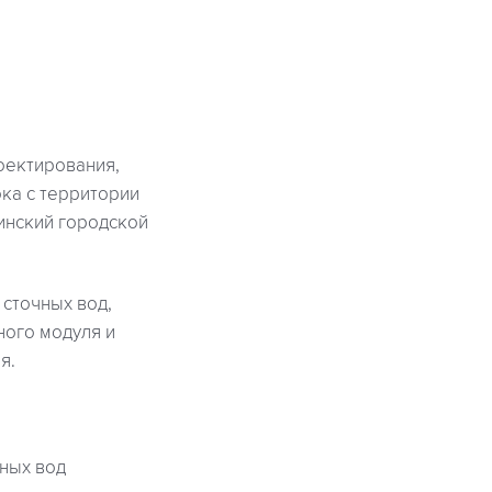
оектирования,
ка с территории
инский городской
сточных вод,
ного модуля и
я.
ных вод