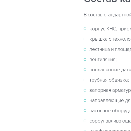
В
состав стандартно
корпус КНС, прие
крышка с техноло
лестница и площа
вентиляция;
поплавковые датч
трубная обвязка;
запорная арматур
направляющие для
насосное оборудо
сороулавливающа