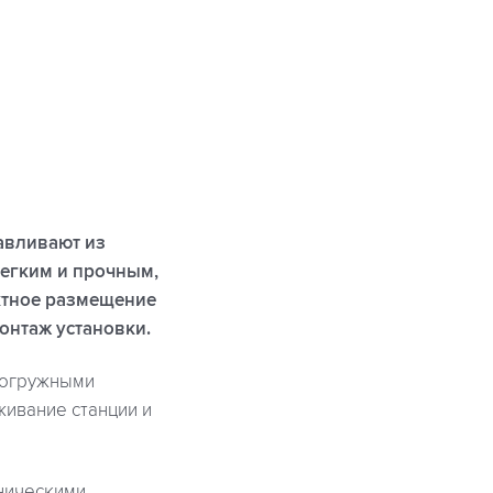
авливают из
легким и прочным,
актное размещение
онтаж установки.
погружными
живание станции и
хническими