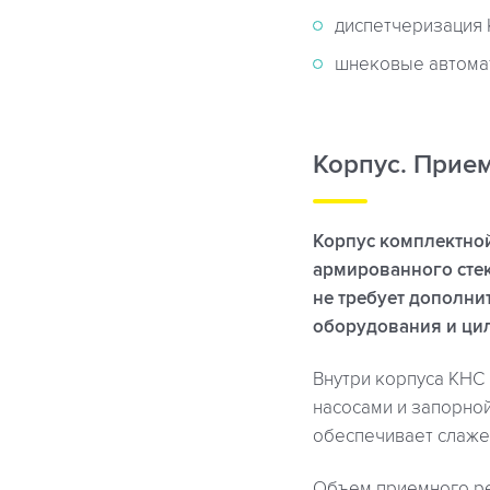
диспетчеризация 
шнековые автома
Корпус. Прие
Корпус комплектной
армированного стек
не требует дополни
оборудования и цил
Внутри корпуса КНС
насосами и запорно
обеспечивает слаже
Объем приемного ре