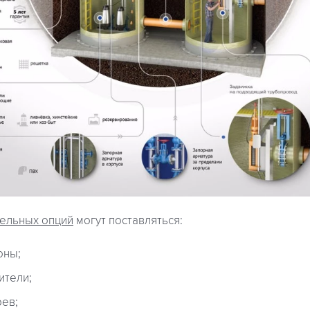
ельных опций
могут поставляться:
оны;
ители;
рев;