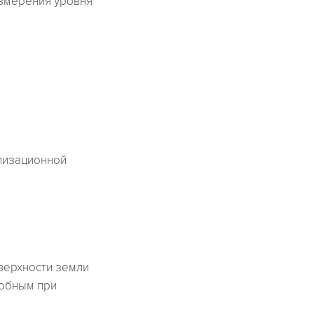
измерения уровня
лизационной
верхности земли
добным при