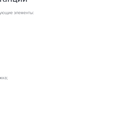
дующие элементы:
жка;