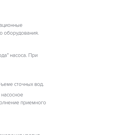
зационные
го оборудования.
да” насоса. При
бъеме сточных вод.
а насосное
полнение приемного