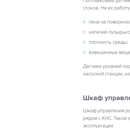
Поплавковые датчик
стоков. На их работ
пена на поверхнос
наличие пузырьков
плотность среды;
взвешенные веще
Датчики уровней по
насосной станции, к
Шкаф управл
Шкаф управления ра
рядом с КНС. Такое
эксплуатации.