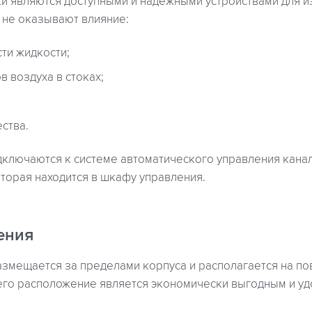
и являются доступными и надежными устройствами для 
у не оказывают влияние:
ти жидкости;
 воздуха в стоках;
ства.
дключаются к системе автоматического управления кана
оторая находится в шкафу управления.
ения
змещается за пределами корпуса и располагается на по
 его расположение является экономически выгодным и у