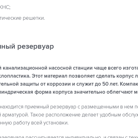
КНС;
тические решетки.
мный резервуар
 канализационной насосной станции чаще всего изгот
лопластика. Этот материал позволяет сделать корпус 
тельной защиты от коррозии и служит до 50 лет. Комп
индрическая форма корпуса значительно облегчают м
 находится приемный резервуар с размещенными в нем 
й арматурой. Такое расположение делает удобным обслу
нную работу всей установки.
зервуара рассчитывается индивидуально, и связан с те