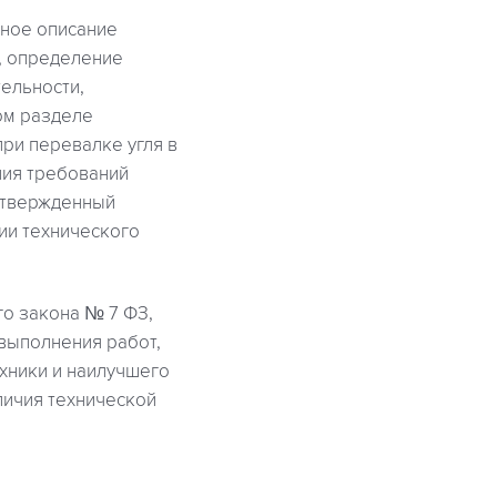
бное описание
), определение
ельности,
ом разделе
ри перевалке угля в
ния требований
 утвержденный
нии технического
го закона № 7 ФЗ,
 выполнения работ,
ехники и наилучшего
личия технической