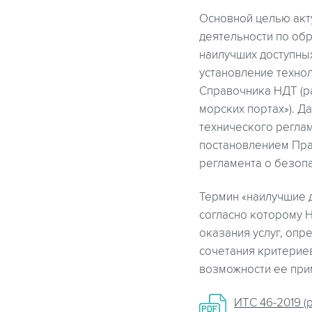
Основной целью акт
деятельности по обр
наилучших доступных
установление техно
Справочника НДТ (р
морских портах»). 
технического регла
постановлением Прав
регламента о безопа
Термин «наилучшие д
согласно которому Н
оказания услуг, опр
сочетания критерие
возможности ее при
ИТС 46-2019 (p