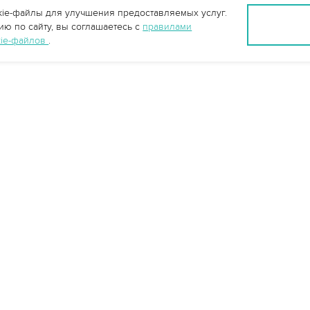
ie-файлы для улучшения предоставляемых услуг.
ю по сайту, вы соглашаетесь с
правилами
kie-файлов
.
info@vo-da.ru
Ярославль +7 (4852) 60-90-35
Москва +7 (495) 215-16-54
Мессенджеры