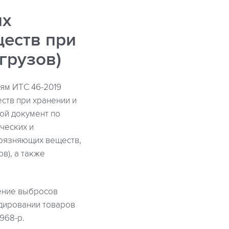
их
ществ при
грузов)
ям ИТС 46-2019
тв при хранении и
бой документ по
ческих и
рязняющих веществ,
в), а также
ение выбросов
дировании товаров
968-р.