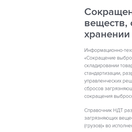
Сокращен
веществ,
хранении 
Информационно-техн
«Сокращение выброс
складировании товар
стандартизации, раз
управленческих реш
сбросов загрязняющи
сокращения выбросо
Справочник НДТ раз
загрязняющих вещес
(грузов)» во исполн