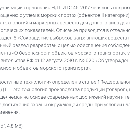
уализации справочник НДТ ИТС 46-2017 являлось подро
ащению с углем в морских портах (объектов II категории
 технологий и маркерных веществ для данного вида деят
логических показателей. Описание приводится в отдельн
аздел 8 «Сокращение выбросов загрязняющих веществ п
Данный раздел разработан с целью обеспечения соблюде
мента «О безопасности объектов морского транспорта»,
ительства РФ от 12 августа 2010 г. № 620 «Об утвержде
сности объектов морского транспорта».
оступные технологии» определен в статье 1 Федерально
ДТ — это технология производства продукции (товаров),
еделяемая на основе современных достижений науки и т
в достижения охраны окружающей среды при условии на
менения.
df, 4.8 Мб)