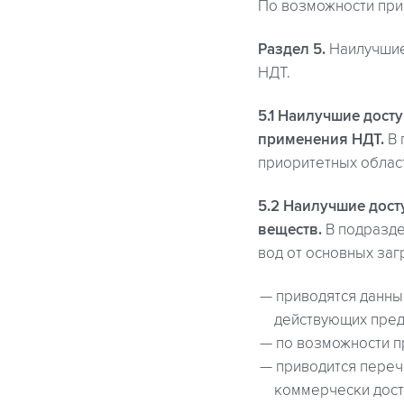
По возможности при
Раздел 5.
Наилучшие
НДТ.
5.1 Наилучшие дост
применения НДТ.
В 
приоритетных област
5.2 Наилучшие дост
веществ.
В подразде
вод от основных заг
приводятся данны
действующих пред
по возможности п
приводится перече
коммерчески дост