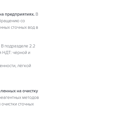
на предприятиях.
В
обращению со
нных сточных вод в
В подразделе 2.2
я НДТ: чёрной и
нности, лёгкой
вленных на очистку
реагентных методов
 очистки сточных