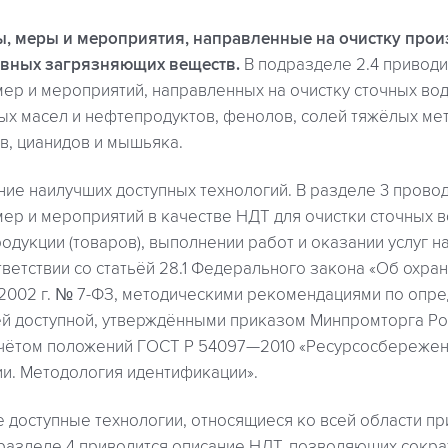
ы, меры и мероприятия, направленные на очистку про
овных загрязняющих веществ.
В подразделе 2.4 приводи
мер и мероприятий, направленных на очистку сточных во
ых масел и нефтепродуктов, фенолов, солей тяжёлых ме
в, цианидов и мышьяка.
ие наилучших доступных технологий. В разделе 3 прово
мер и мероприятий в качестве НДТ для очистки сточных 
одукции (товаров), выполнении работ и оказании услуг н
тветствии со статьёй 28.1 Федерального закона «Об охр
я 2002 г. № 7-ФЗ, методическими рекомендациями по опр
й доступной, утверждёнными приказом Минпромторга Рос
с учётом положений ГОСТ Р 54097—2010 «Ресурсосбереже
ии. Методология идентификации».
доступные технологии, относящиеся ко всей области п
разделе 4 приводится описание НДТ, позволяющих сократ