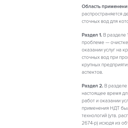
Область применени
распространяется д
сточных вод для кот
Раздел 1.
В разделе 
проблеме — очистке 
оказании услуг на к
сточных вод при про
крупных предприяти
аспектов.
Раздел 2.
В разделе 
настоящее время для
работ и оказании ус
применения НДТ был
технологий (утв. ра
2674-р) исходя из о