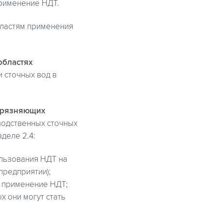
рименение НДТ.
бластям применения
областях
 сточных вод в
агрязняющих
водственных сточных
деле 2.4:
льзования НДТ на
предприятии);
 применение НДТ;
х они могут стать