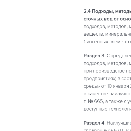
2.4 Подходы, метод
сточных вод от осн
подходов, методов, 
веществ, минеральн
биогенных элементо
Раздел 3.
Определен
подходов, методов, 
при производстве пр
предприятиях) в соо
среды» от 10 январ
в качестве наилучше
г. № 665, а также 
доступные технолог
Раздел 4.
Наилучшие 
справочника НДТ. В 