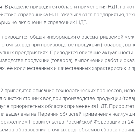
я.
В разделе приводятся области применения НДТ, на ко
ействие справочника НДТ. Указываются предприятия, тех
орых не включены в справочник НДТ.
1 приводится общая информация о рассматриваемой ме
сточных вод при производстве продукции (товаров), вып
рупных предприятиях. Приводится описание актуальности
изводстве продукции (товаров), выполнении работ и оказ
ях, её количественных и качественных характеристик и 
2 приводится описание технологических процессов, исп
 очистки сточных вод при производстве продукции (това
луг в приоритетных областях применения НДТ. Приорите
и выделены из Перечня областей применения наилучши
споряжением Правительства Российской Федерации от 24 
бъёмов образования сточных вод, объёмов сброса неочи