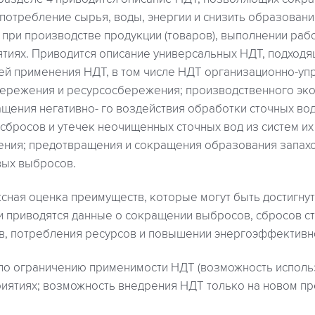
потребление сырья, воды, энергии и снизить образовани
 при производстве продукции (товаров), выполнении рабо
ятиях. Приводится описание универсальных НДТ, подходя
ей применения НДТ, в том числе НДТ организационно-уп
бережения и ресурсосбережения; производственного эк
ащения негативно- го воздействия обработки сточных в
сбросов и утечек неочищенных сточных вод из систем и
ения; предотвращения и сокращения образования запах
ых выбросов.
сная оценка преимуществ, которые могут быть достигну
и приводятся данные о сокращении выбросов, сбросов ст
в, потребления ресурсов и повышении энергоэффективн
по ограничению применимости НДТ (возможность исполь
иятиях; возможность внедрения НДТ только на новом пр