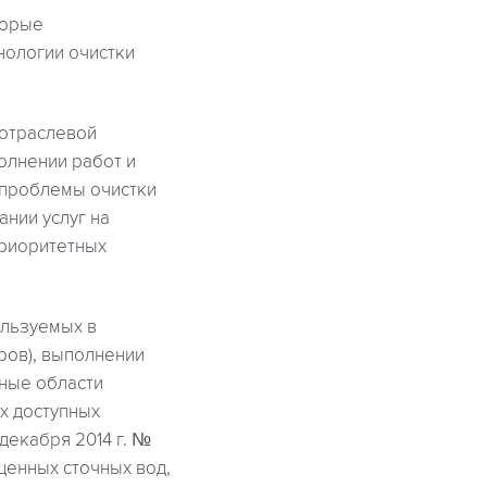
торые
нологии очистки
жотраслевой
олнении работ и
 проблемы очистки
ании услуг на
приоритетных
ользуемых в
ров), выполнении
тные области
х доступных
декабря 2014 г. №
щенных сточных вод,