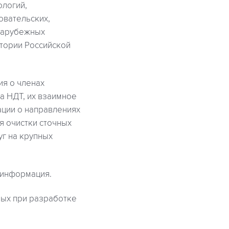
ологий,
овательских,
 зарубежных
итории Российской
ия о членах
а НДТ, их взаимное
ации о направлениях
я очистки сточных
уг на крупных
 информация.
ных при разработке