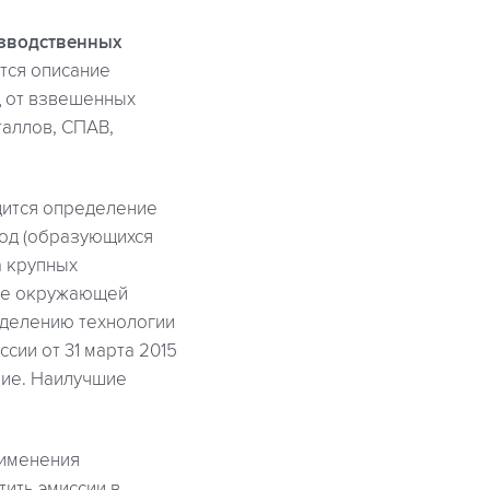
изводственных
тся описание
д от взвешенных
таллов, СПАВ,
дится определение
вод (образующихся
а крупных
ане окружающей
еделению технологии
сии от 31 марта 2015
ние. Наилучшие
рименения
ить эмиссии в