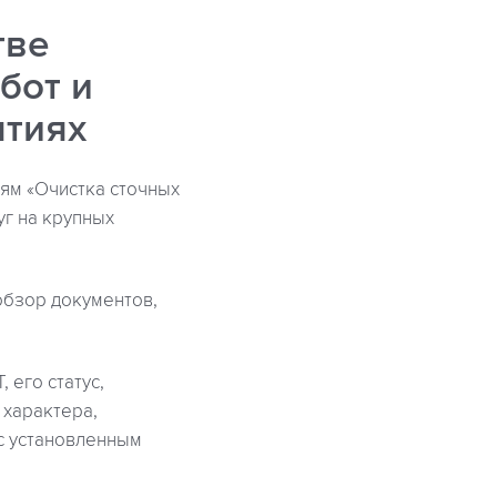
тве
бот и
ятиях
ям «Очистка сточных
уг на крупных
обзор документов,
 его статус,
 характера,
с установленным