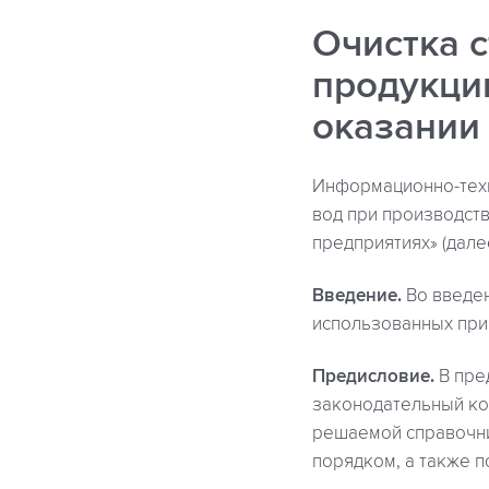
Очистка 
продукции
оказании
Информационно-техн
вод при производств
предприятиях» (дал
Введение.
Во введен
использованных при
Предисловие.
В пре
законодательный ко
решаемой справочни
порядком, а также п