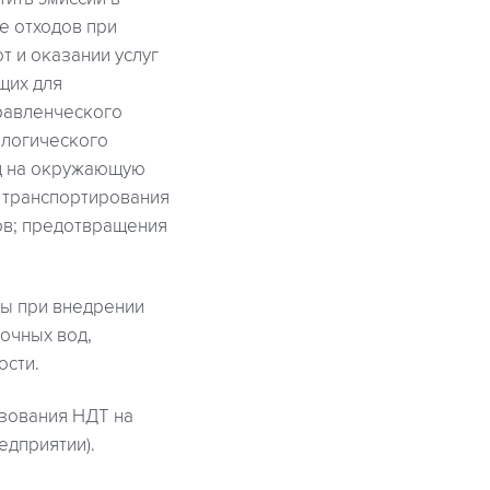
е отходов при
т и оказании услуг
щих для
равленческого
ологического
од на окружающую
х транспортирования
ов; предотвращения
ты при внедрении
очных вод,
ости.
зования НДТ на
едприятии).