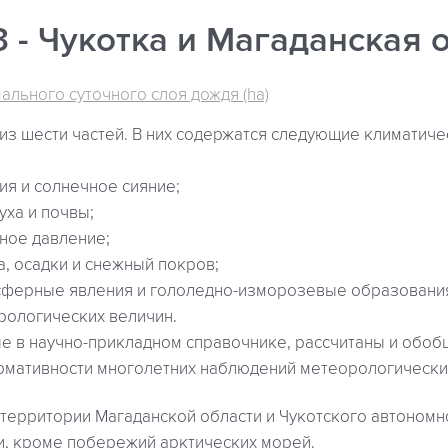
 - Чукотка и Магаданская 
ального суточного слоя дождя (ha)
из шести частей. В них содержатся следующие климатич
ия и солнечное сияние;
уха и почвы;
ное давление;
а, осадки и снежный покров;
сферные явления и гололедно-изморозевые образовани
ологических величин.
е в научно-прикладном справочнике, рассчитаны и обоб
мативности многолетних наблюдений метеорологических
 территории Магаданской области и Чукотского автономн
и, кроме побережий арктических морей.