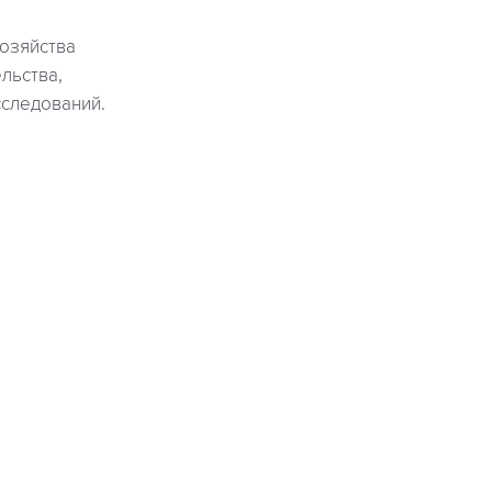
озяйства
льства,
сследований.