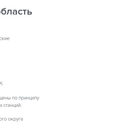
область
еские
я;
щены по принципу
 станций.
ого округа