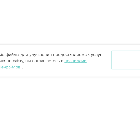
ie-файлы для улучшения предоставляемых услуг.
ю по сайту, вы соглашаетесь с
правилами
kie-файлов
.
info@vo-da.ru
Ярославль +7 (4852) 60-90-35
Москва +7 (495) 215-16-54