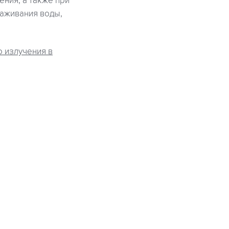
ния, а также при
раживания воды,
о излучения в