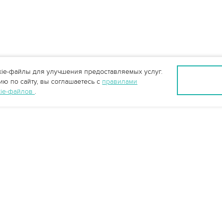
ie-файлы для улучшения предоставляемых услуг.
ю по сайту, вы соглашаетесь с
правилами
kie-файлов
.
info@vo-da.ru
Ярославль +7 (4852) 60-90-35
Москва +7 (495) 215-16-54