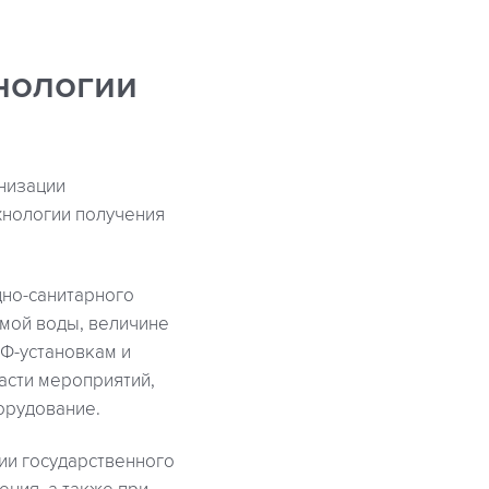
нологии
низации
хнологии получения
но-санитарного
емой воды, величине
Ф-установкам и
асти мероприятий,
орудование.
ии государственного