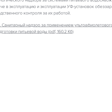
логического надзора за системами питьевого водоснабже
че в эксплуатацию и эксплуатации УФ-установок обезза
дственного контроля за их работой.
98. Санитарный надзор за применением ультрафиолетовог
готовки питьевой воды (pdf, 160.2 Кб)