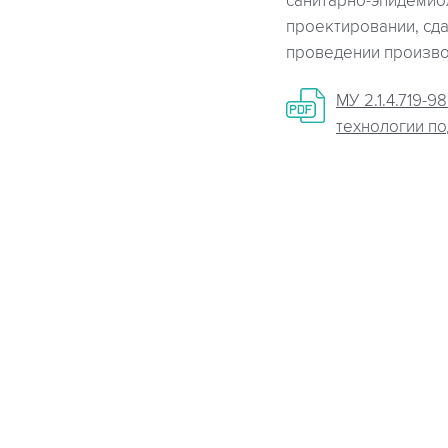
санитарно-эпидемио
проектировании, сда
проведении произво
МУ 2.1.4.719-
технологии под