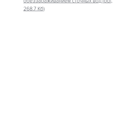
обеззараживанием сточных вод (pdf,
268.7 Кб)