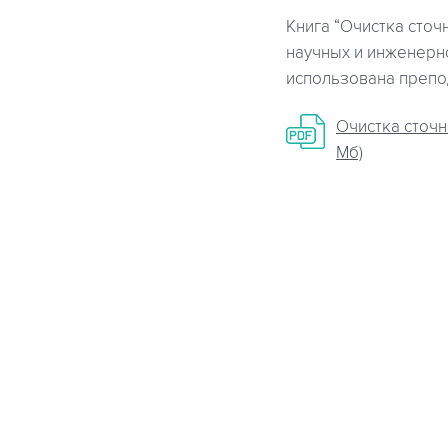
Книга “Очистка сточ
научных и инженерн
использована препод
Очистка сточн
Мб)