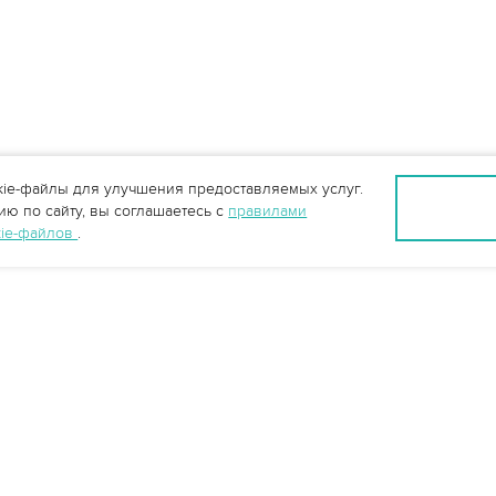
ie-файлы для улучшения предоставляемых услуг.
ю по сайту, вы соглашаетесь с
правилами
kie-файлов
.
info@vo-da.ru
Ярославль +7 (4852) 60-90-35
Москва +7 (495) 215-16-54