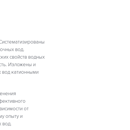
 Систематизированы
очных вод.
ких свойств водных
сть. Изложены и
х вод катионными
менения
фективного
висимости от
му опыту и
 вод.