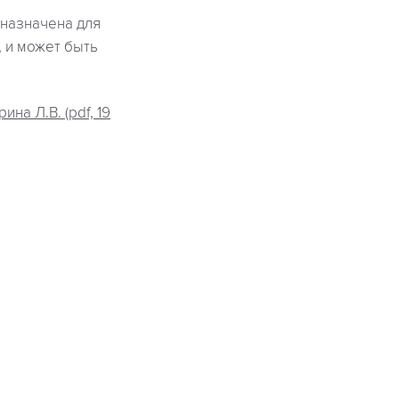
дназначена для
 и может быть
на Л.В. (pdf, 19