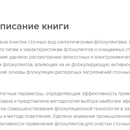
описание книги
на очистке сточных вод синтетическими флокулянтами.
о типам и характеристикам флокулянтов и очищаемых ст
ние уделено рассмотрению вязкостных и электрохимичес
х флокулянтов, влияющих на их флокулирующую активно
кие основы флокуляции дисперсных загрязнений сточны
итетные параметры, определяющие зффективность при
ована и представлена методология выбора наиболее эф
бов совершенствования флокуляционной технологии в за
ды и метода осветления. Уделено внимание промышленно
ктивности применения флокулянтов для очистки сточных