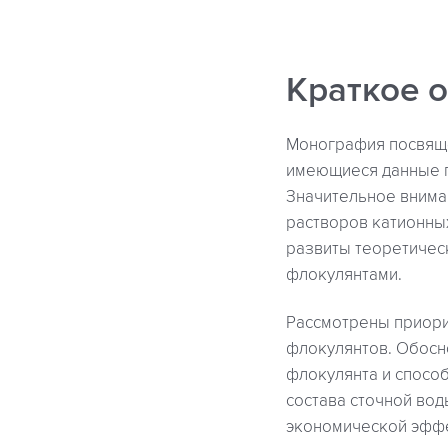
Краткое 
Монография посвяще
имеющиеся данные п
Значительное внима
растворов катионны
развиты теоретичес
флокулянтами.
Рассмотрены приор
флокулянтов. Обосн
флокулянта и спосо
состава сточной во
экономической эффе