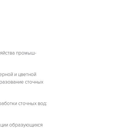
зяйства промыш-
ерной и цветной
бразование сточных
аботки сточных вод:
ации образующихся