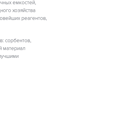
ичных емкостей,
ного хозяйства
овейших реагентов,
: сорбентов,
ый материал
 лучшими