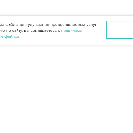
ie-файлы для улучшения предоставляемых услуг.
ю по сайту, вы соглашаетесь с
правилами
kie-файлов
.
info@vo-da.ru
Ярославль +7 (4852) 60-90-35
Москва +7 (495) 215-16-54
Мессенджеры