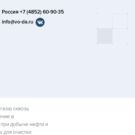
Россия +7 (4852) 60-90-35
info@vo-da.ru
газа) сквозь
ение в
 при добыче нефти и
х для очистки