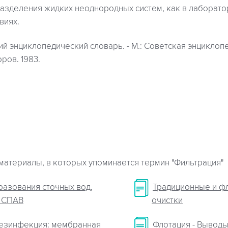
разделения жидких неоднородных систем, как в лаборатор
виях.
й энциклопедический словарь. - М.: Советская энциклоп
ров. 1983.
материалы, в которых упоминается термин "Фильтрация"
разования сточных вод,
Традиционные и ф
 СПАВ
очистки
езинфекция: мембранная
Флотация - Выводы