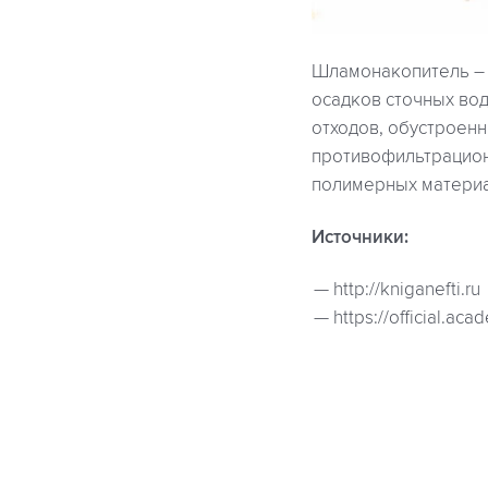
Шламонакопитель – 
осадков сточных вод,
отходов, обустроенн
противофильтрацион
полимерных материа
Источники:
http://kniganefti.ru
https://official.aca