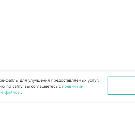
ie-файлы для улучшения предоставляемых услуг.
ю по сайту, вы соглашаетесь с
правилами
kie-файлов
.
info@vo-da.ru