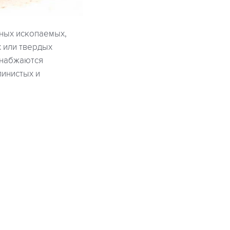
ных ископаемых,
х или твердых
снабжаются
линистых и