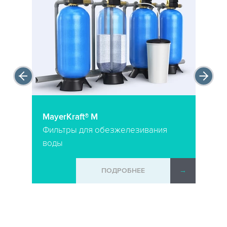
MayerKraft® M
Фильтры для обезжелезивания
воды
ПОДРОБНЕЕ
→