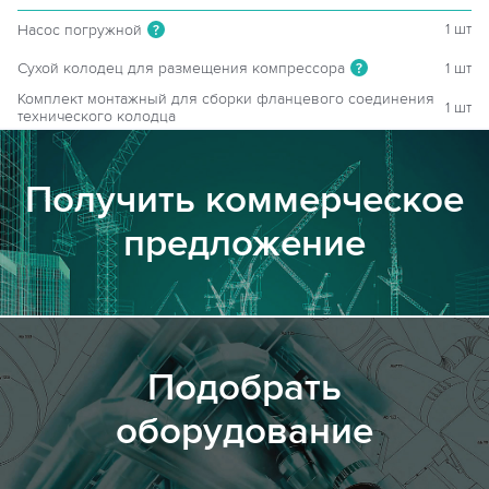
1 шт
Насос погружной
?
Сухой колодец для размещения компрессора
1 шт
?
Комплект монтажный для сборки фланцевого соединения
1 шт
технического колодца
Получить коммерческое
предложение
Подобрать
оборудование