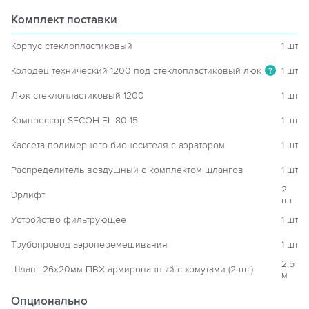
Комплект поставки
Корпус стеклопластиковый
1 шт
Колодец технический 1200 под стеклопластиковый люк
1 шт
?
Люк стеклопластиковый 1200
1 шт
Компрессор SECOH EL-80-15
1 шт
Кассета полимерного бионосителя с аэратором
1 шт
Распределитель воздушный с комплектом шлангов
1 шт
2
Эрлифт
шт
Устройство фильтрующее
1 шт
Трубопровод аэроперемешивания
1 шт
2,5
Шланг 26х20мм ПВХ армированный с хомутами (2 шт.)
м
Опционально