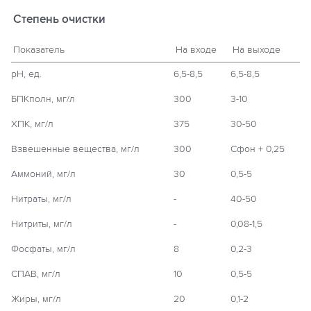
Степень очистки
Показатель
На входе
На выходе
рН, ед.
6,5-8,5
6,5-8,5
БПКполн, мг/л
300
3-10
ХПК, мг/л
375
30-50
Взвешенные вещества, мг/л
300
Сфон + 0,25
Аммоний, мг/л
30
0,5-5
Нитраты, мг/л
-
40-50
Нитриты, мг/л
-
0,08-1,5
Фосфаты, мг/л
8
0,2-3
СПАВ, мг/л
10
0,5-5
Жиры, мг/л
20
0,1-2