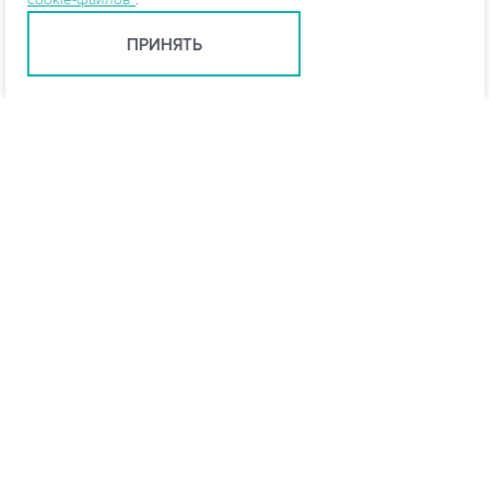
ПРИНЯТЬ
info@vo-da.ru
Ярославль +7 (4852) 60-90-35
Москва +7 (495) 215-16-54
Мессенджеры