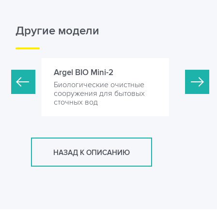
Другие модели
Argel BIO Mini-2
Argel BIO
стные
Биологические очистные
Биологич
товых
сооружения для бытовых
сооружен
сточных вод
сточных 
НАЗАД К ОПИСАНИЮ