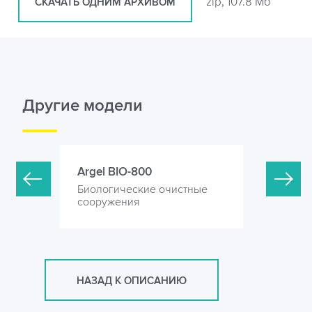
zip, 107.8 Мб
СКАЧАТЬ ОДНИМ АРХИВОМ
Другие модели
Argel BIO-800
Argel BIO
стные
Биологические очистные
Биологич
сооружения
сооружен
НАЗАД К ОПИСАНИЮ