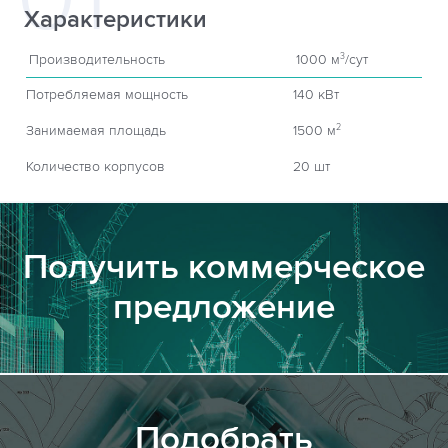
Характеристики
Производительность
1000 м
/сут
3
Потребляемая мощность
140 кВт
Занимаемая площадь
1500 м
2
Количество корпусов
20 шт
Получить коммерческое
предложение
Подобрать