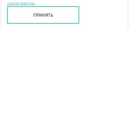
cookie-файлов
.
ПРИНЯТЬ
info@vo-da.ru
Ярославль +7 (4852) 60-90-35
Москва +7 (495) 215-16-54
Мессенджеры