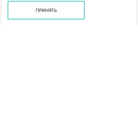
ПРИНЯТЬ
info@vo-da.ru
Ярославль +7 (4852) 60-90-58
Москва +7 (495) 215-16-54
Мессенджеры