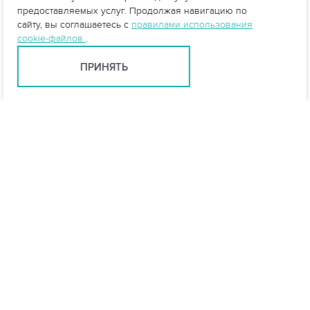
предоставляемых услуг. Продолжая навигацию по
сайту, вы соглашаетесь с
правилами использования
cookie-файлов
.
ПРИНЯТЬ
info@vo-da.ru
Ярославль +7 (4852) 60-90-35
Москва +7 (495) 215-16-54
Мессенджеры