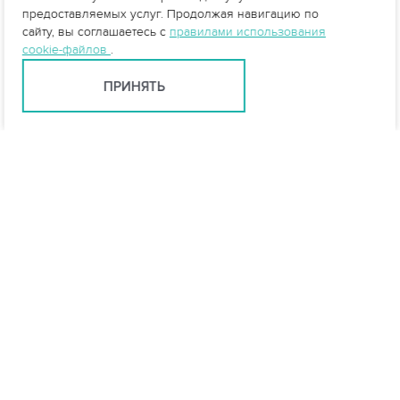
предоставляемых услуг. Продолжая навигацию по
сайту, вы соглашаетесь с
правилами использования
cookie-файлов
.
ПРИНЯТЬ
info@vo-da.ru
Ярославль +7 (4852) 60-90-35
Москва +7 (495) 215-16-54
Мессенджеры