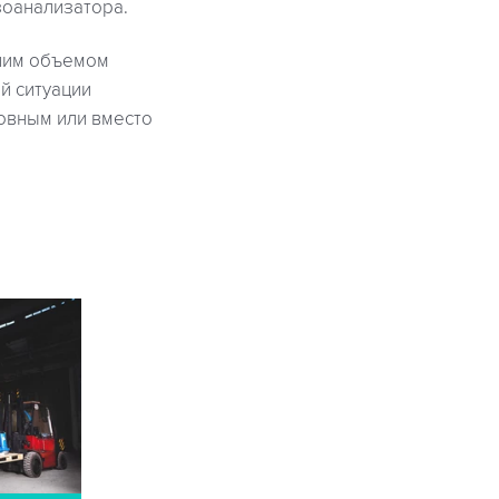
зоанализатора.
ьшим объемом
й ситуации
новным или вместо