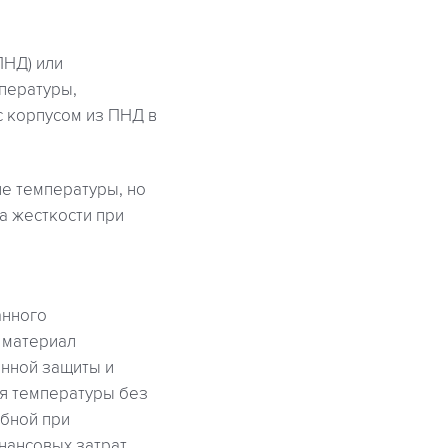
ПНД) или
пературы,
с корпусом из ПНД в
е температуры, но
а жесткости при
анного
 материал
онной защиты и
ия температуры без
обной при
нансовых затрат.