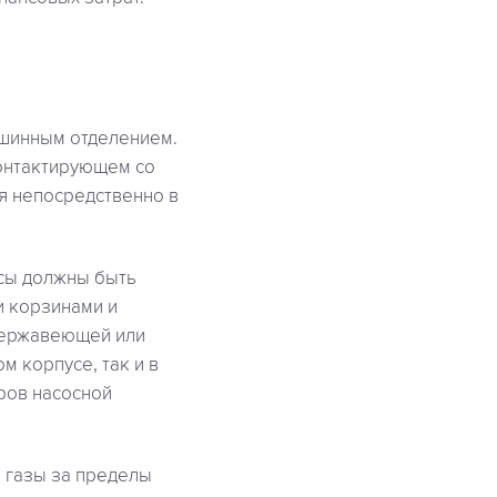
ашинным отделением.
контактирующем со
я непосредственно в
сы должны быть
 корзинами и
 нержавеющей или
м корпусе, так и в
ров насосной
 газы за пределы