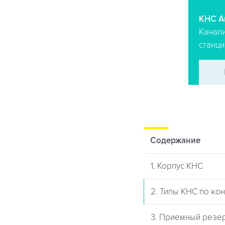
КНС A
Канал
станци
Содержание
1. Корпус КНС
2. Типы КНС по ко
3. Приемный резе