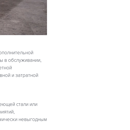
дополнительной
ы в обслуживании,
етной
вной и затратной
еющей стали или
иятий,
омически невыгодным