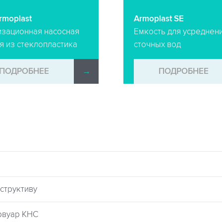
rmoplast
Armoplast SE
изационная насосная
Емкость для усреднен
я из стеклопластика
сточных вод
ПОДРОБНЕЕ
→
ПОДРОБНЕЕ
нструктиву
рвуар КНС