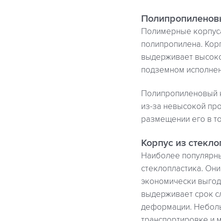
Полипропиленов
Полимерные корпуса
полипропилена. Кор
выдерживает высоко
подземном исполнен
Полипропиленовый к
из-за невысокой пр
размещении его в то
Корпус из стекло
Наиболее популярны
стеклопластика. Он
экономически выгод
выдерживает срок с
деформации. Неболь
транспортировке и 