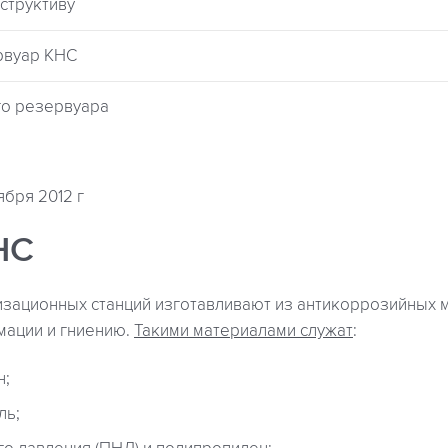
нструктиву
рвуар КНС
го резервуара
ября 2012 г
НС
изационных станций изготавливают из антикоррозийных 
мации и гниению.
Такими материалами служат
:
н;
ль;