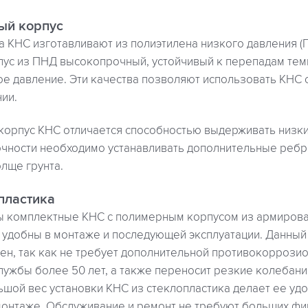
ый корпус
 КНС изготавливают из полиэтилена низкого давления (
пус из ПНД высокопрочный, устойчивый к перепадам тем
е давление. Эти качества позволяют использовать КНС 
ии.
орпус КНС отличается способностью выдерживать низки
очности необходимо устанавливать дополнительные ребр
лще грунта.
пластика
 комплектные КНС с полимерным корпусом из армиров
и удобны в монтаже и последующей эксплуатации. Данный
ен, так как не требует дополнительной противокоррози
лужбы более 50 лет, а также переносит резкие колебан
шой вес установки КНС из стеклопластика делает ее уд
монтаже. Обслуживание и ремонт не требуют больших фи