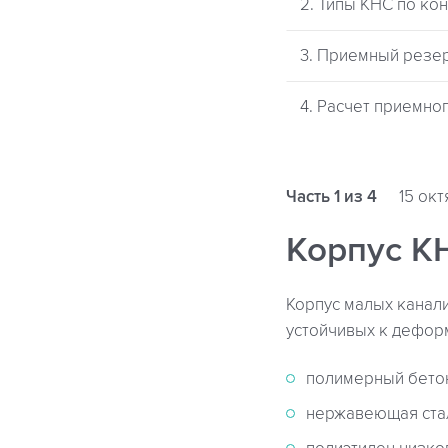
2. Типы КНС по ко
3. Приемный резе
4. Расчет приемно
Часть 1 из 4
15 окт
Корпус К
Корпус малых канал
устойчивых к дефор
полимерный бето
нержавеющая ста