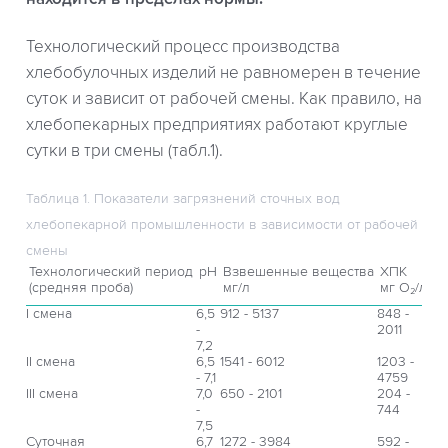
Технологический процесс производства
хлебобулочных изделий не равномерен в течение
суток и зависит от рабочей смены. Как правило, на
хлебопекарных предприятиях работают круглые
сутки в три смены (табл.1).
Таблица 1. Показатели загрязнений сточных вод
хлебопекарной промышленности в зависимости от рабочей
смены
Технологический период
рН
Взвешенные вещества
ХПК
(средняя проба)
мг/л
мг О₂/л
I смена
6,5
912 - 5137
848 -
-
2011
7,2
II смена
6,5
1541 - 6012
1203 -
- 7,1
4759
III смена
7,0
650 - 2101
204 -
-
744
7,5
Суточная
6,7
1272 - 3984
592 -