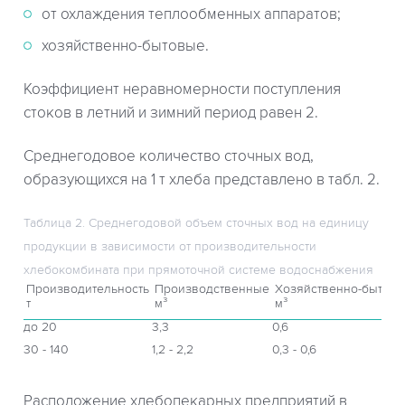
от охлаждения теплообменных аппаратов;
хозяйственно-бытовые.
Коэффициент неравномерности поступления
стоков в летний и зимний период равен 2.
Среднегодовое количество сточных вод,
образующихся на 1 т хлеба представлено в табл. 2.
Таблица 2. Среднегодовой объем сточных вод на единицу
продукции в зависимости от производительности
хлебокомбината при прямоточной системе водоснабжения
Производительность
Производственные
Хозяйственно-бытов
т
м³
м³
до 20
3,3
0,6
30 - 140
1,2 - 2,2
0,3 - 0,6
Расположение хлебопекарных предприятий в