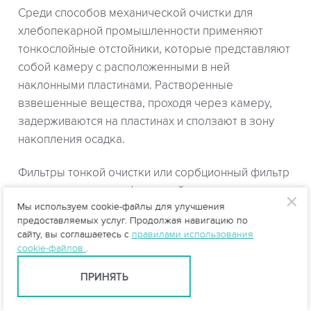
Среди способов механической очистки для
хлебопекарной промышленности применяют
тонкослойные отстойники, которые представляют
собой камеру с расположенными в ней
наклонными пластинами. Растворенные
взвешенные вещества, проходя через камеру,
задерживаются на пластинах и сползают в зону
накопления осадка.
Фильтры тонкой очистки или сорбционный фильтр
предназначены для финишной очистки сточных
Мы используем cookie-файлы для улучшения
вод перед сбросом в систему канализации. Фильтр
предоставляемых услуг. Продолжая навигацию по
включает в себя один или несколько слоев
сайту, вы соглашаетесь с
правилами использования
сорбционной загрузки, через которую самотеком
cookie-файлов
.
движутся сточные воды. В качестве сорбента
ПРИНЯТЬ
используются природные цеолиты и
активированные или минеральные угли.