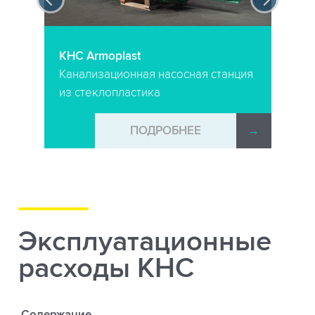
КНС Armoplast
Канализационная насосная станция
из стеклопластика
→
ПОДРОБНЕЕ
→
Эксплуатационные
расходы КНС