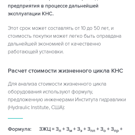
предприятия в процессе дальнейшей
эксплуатации КНС.
Этот срок может составлять от 10 до 50 лет, и
стоимость покупки может легко быть оправдана
дальнейшей экономией от качественно
работающей установки.
Расчет стоимости жизненного цикла КНС
Для анализа стоимости жизненного цикла
оборудования используют формулу,
предложенную инженерами Института гидравлики
(Hydraulic Institute, США):
Формула:
ЗЖЦ = З
+ З
+ З
+ З
+ З
+ З
+
п
м
э
пл
о
пр