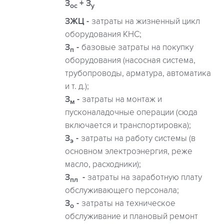
З
+ З
ос
у
ЗЖЦ
затраты на жизненный цикл
оборудования КНС;
З
базовые затраты на покупку
п
оборудования (насосная система,
трубопроводы, арматура, автоматика
и т. д.);
З
затраты на монтаж и
м
пусконаладочные операции (сюда
включается и транспортировка);
З
затраты на работу системы (в
э
основном электроэнергия, реже
масло, расходники);
З
затраты на заработную плату
пл
обслуживающего персонала;
З
затраты на техническое
о
обслуживание и плановый ремонт