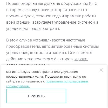
Неравномерная нагрузка на оборудование КНС
во время эксплуатации, которая зависит от
времени суток, сезонов года и времени работы
всей станции, затрудняет управление системой и
увеличивает энергозатраты.
В этом случае устанавливаются частотные
преобразователи, автоматизированные системы
управления, контроля и защиты. Они снижают
действие человеческого фактора и
играют
дополнительную роль
:
Мы используем cookie-файлы для улучшения
предоставляемых услуг. Продолжая навигацию по
равномерное заполнение водной магистрали,
сайту, вы соглашаетесь с
правилами использования
защита от гидроударов, снижение вероятности
cookie-файлов
.
внезапного прорыва изношенных
коммуникаций;
ПРИНЯТЬ
предохранение насоса от перегрева, скачков