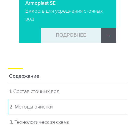
Armoplast SE
Емкость для усреднения сточных
вод
→
ПОДРОБНЕЕ
→
Содержание
1. Состав сточных вод
2. Методы очистки
3. Технологическая схема