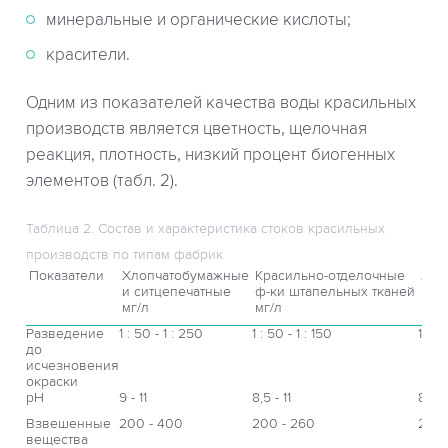
минеральные и органические кислоты;
красители.
Одним из показателей качества воды красильных
производств является цветность, щелочная
реакция, плотность, низкий процент биогенных
элементов (табл. 2).
Таблица 2. Состав и характеристика стоков красильных
производств по типам фабрик
Показатели
Хлопчатобумажные
Красильно-отделочные
Льн
и ситцепечатные
ф-ки штапельных тканей
мг/л
мг/л
мг/л
Разведение
1 : 50 - 1 : 250
1 : 50 - 1 : 150
1 : 4
до
исчезновения
окраски
рН
9 - 11
8,5 - 11
8,3 -
Взвешенные
200 - 400
200 - 260
227
вещества