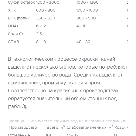
Сухой остаток
1200 - 3000
1000 - 1200
2100
ХПК
600 - 800
1700 - 1800
1000
БПК (полн)
350 - 600
300 - 500
410 -
NH4+
6 - 12
4 - 11
8 - 1
Соли Cr
3,5
–
–
СПАВ
8 - 10
40 - 80
30 - 
В технологическом процессе окраски тканей
выделяют несколько этапов, которые потребляют
большое количество воды. Среди них выделяют
вымачивание, промывку тканей и проч.
Соответственно на красильных производствах
образуется значительный объем сточных вод
(табл. 3).
Таблица 3. Количество сточных вод на 1т готовой продукции
Производство
Всего, м³
Слабозагрязненных, м³
Коэф. час
Отбельные
101
27 - 42
1,1