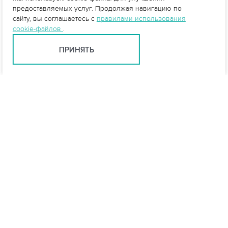
предоставляемых услуг. Продолжая навигацию по
сайту, вы соглашаетесь с
правилами использования
cookie-файлов
.
ПРИНЯТЬ
info@vo-da.ru
Ярославль +7 (4852) 60-90-58
Москва +7 (495) 215-16-54
Мессенджеры